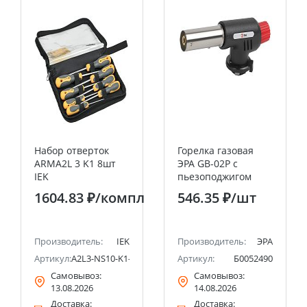
Набор отверток
Горелка газовая
ARMA2L 3 K1 8шт
ЭРА GB-02P с
IEK
пьезоподжигом
установка на
1604.83 ₽
/компл
546.35 ₽
/шт
баллон
Производитель:
IEK
Производитель:
ЭРА
Артикул:
A2L3-NS10-K1-08
Артикул:
Б0052490
Самовывоз:
Самовывоз:
13.08.2026
14.08.2026
Доставка:
Доставка: