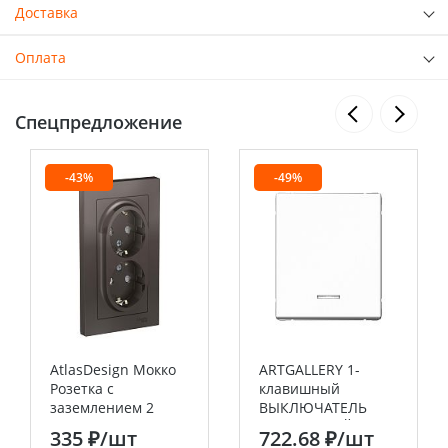
Доставка
Оплата
Спецпредложение
-43%
-49%
AtlasDesign Мокко
ARTGALLERY 1-
Розетка с
клавишный
заземлением 2
ВЫКЛЮЧАТЕЛЬ
постовая, со
КНОПОЧНЫЙ с
335 ₽
/шт
722.68 ₽
/шт
шторками 16А, (в
подсв., 10А,