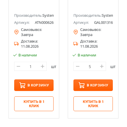
сборе с рамкой)
механизм, ЛОТОС
Systeme Electric
ectric (ранее Schneider Electric)
(Schneider Electric)
Производитель:
Systeme Electric (ранее Schneider Electric)
Производитель:
Systeme Electri
Артикул:
ATN000626
Артикул:
GAL001316
Самовывоз:
Самовывоз:
Завтра
Завтра
Доставка:
Доставка:
11.08.2026
11.08.2026
В наличии
В наличии
шт
шт
В КОРЗИНУ
В КОРЗИНУ
КУПИТЬ В 1
КУПИТЬ В 1
КЛИК
КЛИК