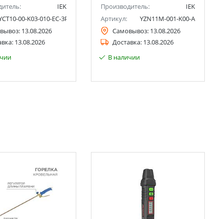
дитель:
IEK
Производитель:
IEK
YCT10-00-K03-010-EC-3P
Артикул:
YZN11M-001-K00-A
вывоз:
13.08.2026
Самовывоз:
13.08.2026
авка:
13.08.2026
Доставка:
13.08.2026
ичии
В наличии