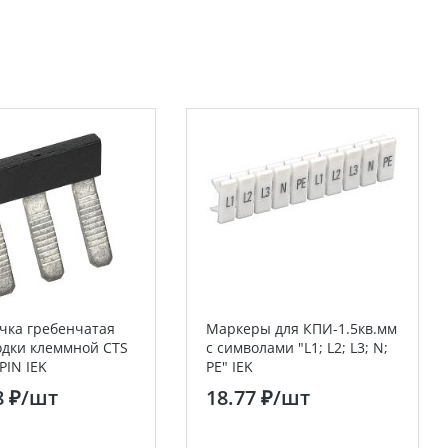
чка гребенчатая
Маркеры для КПИ-1.5кв.мм
одки клеммной CTS
с символами "L1; L2; L3; N;
PIN IEK
PE" IEK
8 ₽
/шт
18.77 ₽
/шт