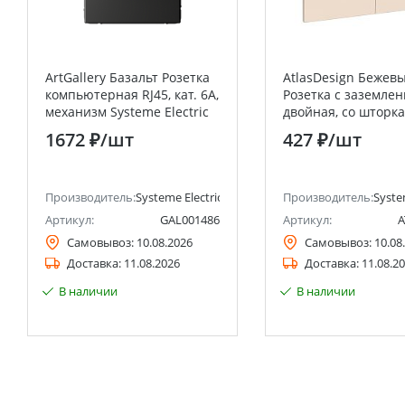
ArtGallery Базальт Розетка
AtlasDesign Бежев
компьютерная RJ45, кат. 6A,
Розетка с заземле
механизм Systeme Electric
двойная, со шторка
(Schneider Electric)
крышкой, 16А, (в сб
1672 ₽
/шт
427 ₽
/шт
рамкой) Systeme Ele
(Schneider Electric)
Производитель:
Systeme Electric (ранее Schneider Electric)
Производитель:
Syste
Артикул:
GAL001486
Артикул:
A
Самовывоз:
10.08.2026
Самовывоз:
10.08
Доставка:
11.08.2026
Доставка:
11.08.2
В наличии
В наличии