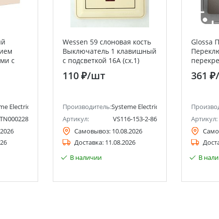
ый
Wessen 59 слоновая кость
Glossa 
нием
Выключатель 1 клавишный
Перекл
ми с
с подсветкой 16А (сх.1)
перекре
оре с
Systeme Electric (Schneider
Systeme 
110 ₽
/шт
361 ₽
ctric
Electric)
Electric)
me Electric (ранее Schneider Electric)
Производитель:
Systeme Electric (ранее Schneider Ele
Произво
TN000228
Артикул:
VS116-153-2-86
Артикул:
.2026
Самовывоз:
10.08.2026
Само
026
Доставка:
11.08.2026
Дост
В наличии
В нал