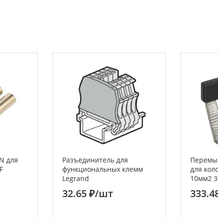
N для
Разъединитель для
Перемы
F
функциональных клемм
для кол
Legrand
10мм2 3
32.65 ₽
/шт
333.4