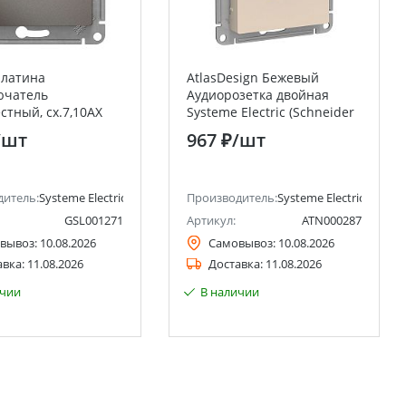
Платина
AtlasDesign Бежевый
ючатель
Аудиорозетка двойная
стный, сх.7,10AX
Systeme Electric (Schneider
Electric (Schneider
Electric)
/шт
967 ₽
/шт
ctric)
дитель:
Systeme Electric (ранее Schneider Electric)
Производитель:
Systeme Electric (ранее 
GSL001271
Артикул:
ATN000287
вывоз:
10.08.2026
Самовывоз:
10.08.2026
авка:
11.08.2026
Доставка:
11.08.2026
ичии
В наличии