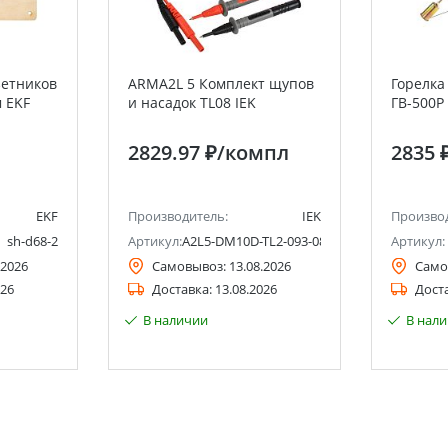
зетников
ARMA2L 5 Комплект щупов
Горелка
м EKF
и насадок TL08 IEK
ГВ-500Р
2829.97 ₽
/компл
2835 
EKF
Производитель:
IEK
Произво
sh-d68-2
Артикул:
A2L5-DM10D-TL2-093-08
Артикул:
.2026
Самовывоз:
13.08.2026
Само
026
Доставка:
13.08.2026
Дост
В наличии
В нал