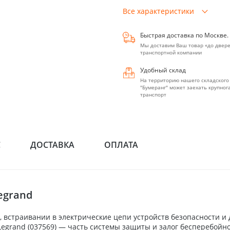
Все характеристики
Быстрая доставка по Москве.
Мы доставим Ваш товар «до двере
транспортной компании
Удобный склад
На территорию нашего складского
"Бумеранг" может заехать крупно
транспорт
С
ДОСТАВКА
ОПЛАТА
egrand
 встраивании в электрические цепи устройств безопасности и
Legrand (037569) — часть системы защиты и залог бесперебой