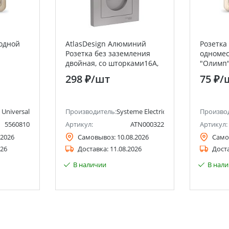
одной
AtlasDesign Алюминий
Розетка
Розетка без заземления
одномес
двойная, со шторками16А,
"Олимп",
, 10А,
(в сборе с рамкой) Systeme
75Ом, ч
298 ₽
/шт
75 ₽
/
SAL
Electric (Schneider Electric)
(евросл
Universal
Производитель:
Systeme Electric (ранее Schneider Ele
Произво
5560810
Артикул:
ATN000322
Артикул:
.2026
Самовывоз:
10.08.2026
Само
026
Доставка:
11.08.2026
Дост
В наличии
В нал