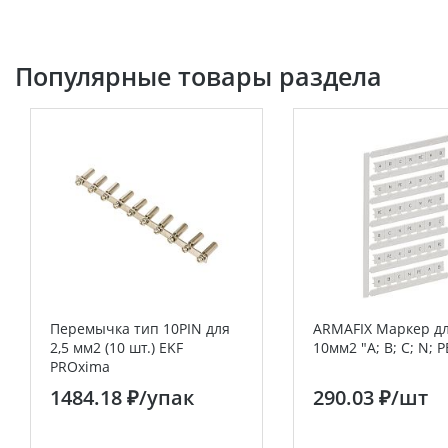
Популярные товары раздела
Перемычка тип 10PIN для
ARMAFIX Маркер дл
2,5 мм2 (10 шт.) EKF
10мм2 "A; B; C; N; P
PROxima
1484.18 ₽
/упак
290.03 ₽
/шт