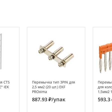
я CTS
Перемычка тип 3PIN для
Перемы
E" IEK
2,5 мм2 (20 шт.) EKF
для кол
PROxima
1,5мм2 
887.93 ₽
/упак
593.3