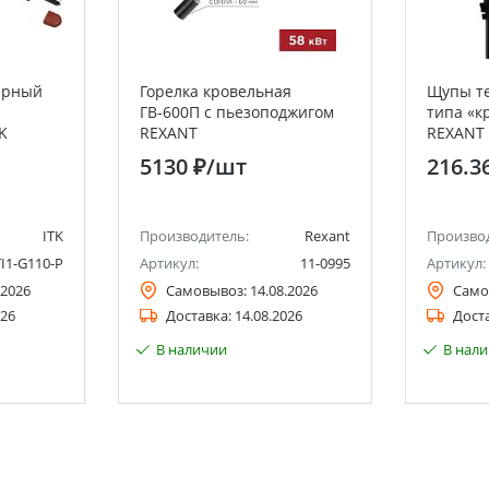
арный
Горелка кровельная
Щупы те
ГВ-600П с пьезоподжигом
типа «к
K
REXANT
REXANT
5130 ₽
/шт
216.3
ITK
Производитель:
Rexant
Произво
TI1-G110-P
Артикул:
11-0995
Артикул:
.2026
Самовывоз:
14.08.2026
Само
026
Доставка:
14.08.2026
Дост
В наличии
В нал