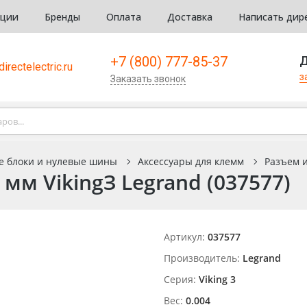
кции
Бренды
Оплата
Доставка
Написать дир
+7 (800) 777-85-37
Д
irectelectric.ru
з
Заказать звонок
е блоки и нулевые шины
Аксессуары для клемм
Разъем и
м VikingЗ Legrand (037577)
Артикул:
037577
Производитель:
Legrand
Серия:
Viking 3
Вес:
0.004