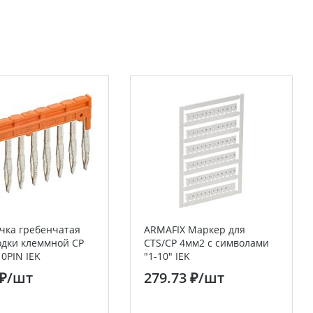
чка гребенчатая
ARMAFIX Маркер для
одки клеммной CP
CTS/CP 4мм2 с символами
10PIN IEK
"1-10" IEK
 ₽
/шт
279.73 ₽
/шт