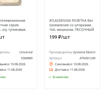
 телевизионная
ATLASDESIGN РОЗЕТКА без
тная серия
заземления со шторками,
 о/у, тупиковая,
16А, механизм, ПЕСОЧНЫЙ
/д 4-2400Мгц, сосна
Systeme Electric (Schneider
шт
199 ₽
/шт
от) UNIVERSAL
Electric)
ctric)
дитель:
Universal
Производитель:
Systeme Electric (ранее 
5560889
Артикул:
ATN001249
вывоз:
10.08.2026
Самовывоз:
10.08.2026
авка:
11.08.2026
Доставка:
11.08.2026
ичии
В наличии