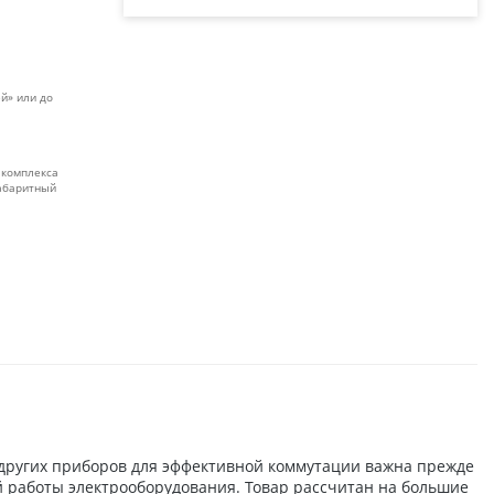
й» или до
 комплекса
габаритный
 других приборов для эффективной коммутации важна прежде
й работы электрооборудования. Товар рассчитан на большие