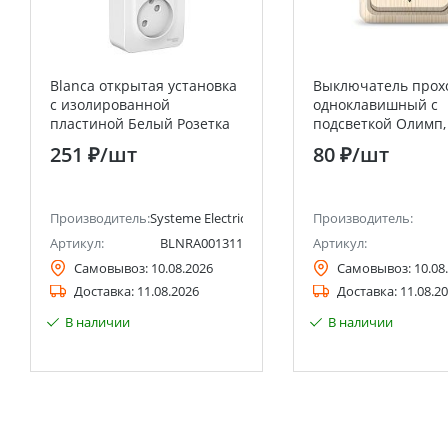
Blanca открытая установка
Выключатель прох
с изолированной
одноклавишный с
пластиной Белый Розетка
подсветкой Олимп,
тройная без заземления со
открытой установки
251 ₽
/шт
80 ₽
/шт
шторками 16А Systeme
220В, сосна UNIVER
Electric (Schneider Electric)
анее Schneider Electric)
Производитель:
Systeme Electric (ранее Schneider Electric)
Производитель:
Артикул:
BLNRA001311
Артикул:
Самовывоз:
10.08.2026
Самовывоз:
10.08
Доставка:
11.08.2026
Доставка:
11.08.2
В наличии
В наличии