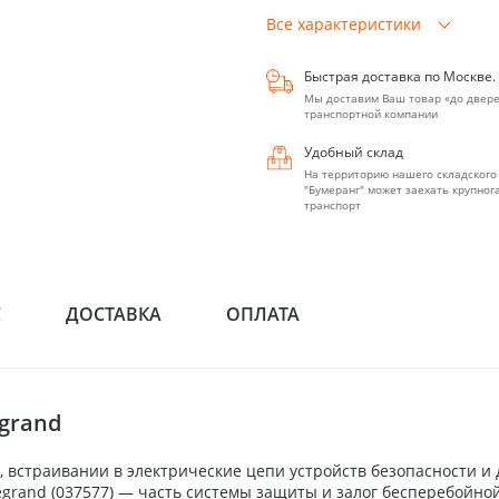
Все характеристики
Быстрая доставка по Москве.
Мы доставим Ваш товар «до двере
транспортной компании
Удобный склад
На территорию нашего складского
"Бумеранг" может заехать крупно
транспорт
С
ДОСТАВКА
ОПЛАТА
grand
 встраивании в электрические цепи устройств безопасности и
egrand (037577) — часть системы защиты и залог бесперебойно