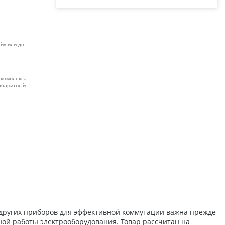
й» или до
 комплекса
габаритный
 других приборов для эффективной коммутации важна прежде
йной работы электрооборудования. Товар рассчитан на