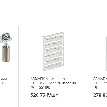
 для
ARMAFIX Маркер для
ARMAFIX
CTS
CTS/CP 2,5мм2 с символами
CTS/CP 
"91-100" IEK
IEK
526.75 ₽
/шт
278.8