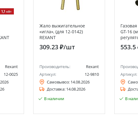
Жало выжигательное
Газовая
«игла», (для 12-0142)
GT-16 (
XANT
REXANT
регулят
309.23 ₽
/шт
553.5
Rexant
Производитель:
Rexant
Произво
12-0025
Артикул:
12-9810
Артикул:
.2026
Самовывоз:
14.08.2026
Само
026
Доставка:
14.08.2026
Дост
В наличии
В нал