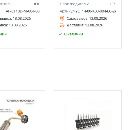
дитель:
IEK
Производитель:
IEK
AF-CT10D-M-004-00
Артикул:
YCT14-00-K03-004-EC-2P
вывоз:
13.08.2026
Самовывоз:
13.08.2026
авка:
13.08.2026
Доставка:
13.08.2026
ичии
В наличии