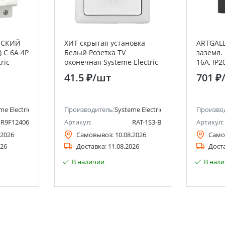
ЕСКИЙ
ХИТ скрытая установка
ARTGALL
 С 6А 4P
Белый Розетка TV
заземл. 
ric
оконечная Systeme Electric
16А, IP2
(Schneider Electric)
быстроз
41.5 ₽
/шт
701 ₽
КАРБОН
me Electric (ранее Schneider Electric)
Производитель:
Systeme Electric (ранее Schneider Ele
Произво
R9F12406
Артикул:
RAT-1S3-B
Артикул:
.2026
Самовывоз:
10.08.2026
Само
026
Доставка:
11.08.2026
Дост
В наличии
В нал