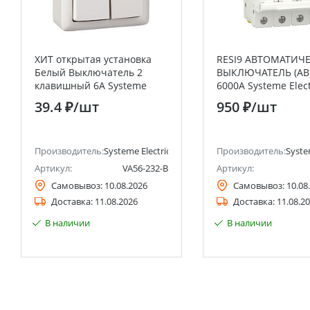
ХИТ открытая установка
RESI9 АВТОМАТИЧ
Белый Выключатель 2
ВЫКЛЮЧАТЕЛЬ (АВ)
клавишный 6А Systeme
6000A Systeme Elect
Electric (Schneider Electric)
(Schneider Electric)
39.4 ₽
/шт
950 ₽
/шт
анее Schneider Electric)
Производитель:
Systeme Electric (ранее Schneider Electric)
Производитель:
Syste
Артикул:
VA56-232-B
Артикул:
Самовывоз:
10.08.2026
Самовывоз:
10.08
Доставка:
11.08.2026
Доставка:
11.08.2
В наличии
В наличии