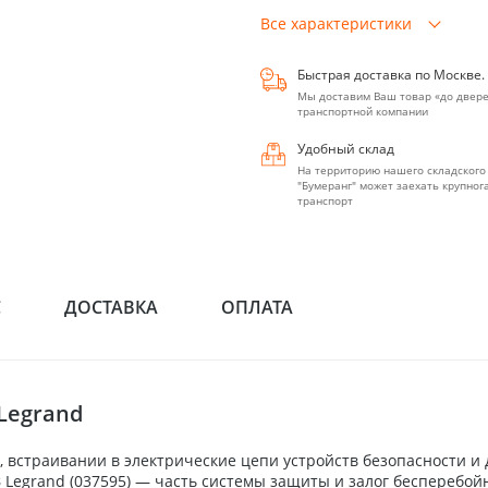
Все характеристики
Быстрая доставка по Москве.
Мы доставим Ваш товар «до двере
транспортной компании
Удобный склад
На территорию нашего складского
"Бумеранг" может заехать крупно
транспорт
С
ДОСТАВКА
ОПЛАТА
Legrand
 встраивании в электрические цепи устройств безопасности и
З Legrand (037595) — часть системы защиты и залог бесперебо