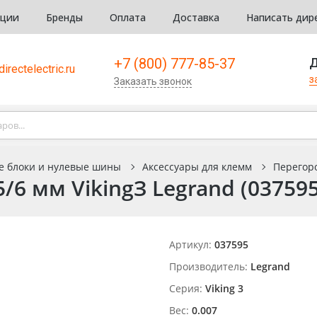
кции
Бренды
Оплата
Доставка
Написать дир
+7 (800) 777-85-37
Д
irectelectric.ru
з
Заказать звонок
е блоки и нулевые шины
Аксессуары для клемм
Перегоро
6 мм VikingЗ Legrand (037595
Артикул:
037595
Производитель:
Legrand
Серия:
Viking 3
Вес:
0.007