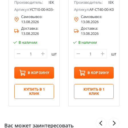
Производитель:
IEK
Производитель:
IEK
K03
Артикул:
YCT10-00-K03-006-EC-4P
Артикул:
AF-CT40-00-K03-002-C
Самовывоз:
Самовывоз:
13.08.2026
13.08.2026
Доставка:
Доставка:
13.08.2026
13.08.2026
В наличии
В наличии
шт
шт
В КОРЗИНУ
В КОРЗИНУ
КУПИТЬ В 1
КУПИТЬ В 1
КЛИК
КЛИК
Вас может заинтересовать