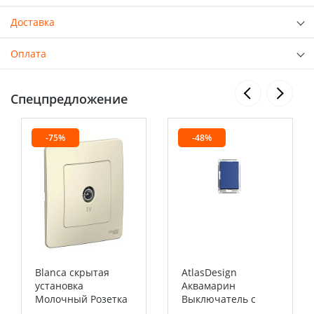
Доставка
Оплата
Спецпредложение
-75%
-48%
Blanca скрытая
AtlasDesign
установка
Аквамарин
Молочный Розетка
Выключатель с
TV Systeme Electric
самовозвратом