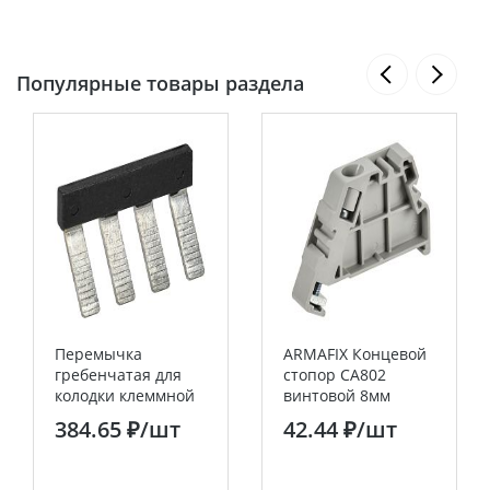
Популярные товары раздела
Перемычка
ARMAFIX Концевой
гребенчатая для
стопор CA802
колодки клеммной
винтовой 8мм
CTS 6мм2 4PIN IEK
серый IEK
384.65 ₽
/шт
42.44 ₽
/шт