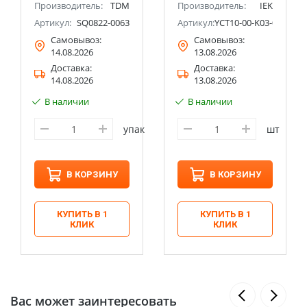
Производитель:
TDM
Производитель:
IEK
-A-4P
Артикул:
SQ0822-0063
Артикул:
YCT10-00-K03-016-EC-
Самовывоз:
Самовывоз:
14.08.2026
13.08.2026
Доставка:
Доставка:
14.08.2026
13.08.2026
В наличии
В наличии
упак
шт
В КОРЗИНУ
В КОРЗИНУ
КУПИТЬ В 1
КУПИТЬ В 1
КЛИК
КЛИК
Вас может заинтересовать