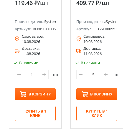
119.46 ₽
/шт
409.77 ₽
/шт
(Schneider Electric)
Systeme Electric
(Schneider Electric)
ectric (ранее Schneider Electric)
Производитель:
Systeme Electric (ранее Schneider Electric)
Производитель:
Systeme Electri
Артикул:
BLNIS011005
Артикул:
GSL000553
Самовывоз:
Самовывоз:
10.08.2026
10.08.2026
Доставка:
Доставка:
11.08.2026
11.08.2026
В наличии
В наличии
шт
шт
В КОРЗИНУ
В КОРЗИНУ
КУПИТЬ В 1
КУПИТЬ В 1
КЛИК
КЛИК