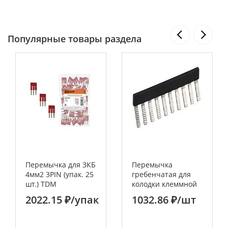
Популярные товары раздела
Перемычка для ЗКБ
Перемычка
4мм2 3PIN (упак. 25
гребенчатая для
шт.) TDM
колодки клеммной
CTS изолированная
2022.15 ₽
/упак
1032.86 ₽
/шт
16мм2 10PIN IEK