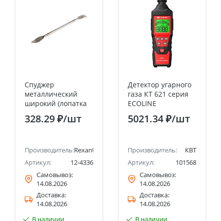
Спуджер
Детектор угарного
металлический
газа КТ 621 серия
широкий (лопатка
ECOLINE
двухсторонняя)
328.29 ₽
/шт
5021.34 ₽
/шт
170мм REXANT
Производитель:
Rexant
Производитель:
КВТ
Артикул:
12-4336
Артикул:
101568
Самовывоз:
Самовывоз:
14.08.2026
14.08.2026
Доставка:
Доставка:
14.08.2026
14.08.2026
В наличии
В наличии