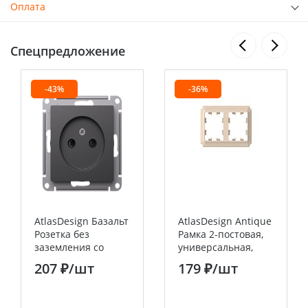
Оплата
Спецпредложение
-43%
-36%
AtlasDesign Базальт
AtlasDesign Antique
Розетка без
Рамка 2-постовая,
заземления со
универсальная,
шторками, 16А,
Песочный Systeme
207 ₽
/шт
179 ₽
/шт
механизм Systeme
Electric (Schneider
Electric (Schneider
Electric)
Electric)