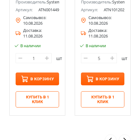
ectric (ранее Schneider Electric)
Производитель:
Systeme Electric (ранее Schneider Electric)
Производитель:
Systeme Electri
Артикул:
ATN001449
Артикул:
ATN101202
Самовывоз:
Самовывоз:
10.08.2026
10.08.2026
Доставка:
Доставка:
11.08.2026
11.08.2026
В наличии
В наличии
шт
шт
В КОРЗИНУ
В КОРЗИНУ
КУПИТЬ В 1
КУПИТЬ В 1
КЛИК
КЛИК