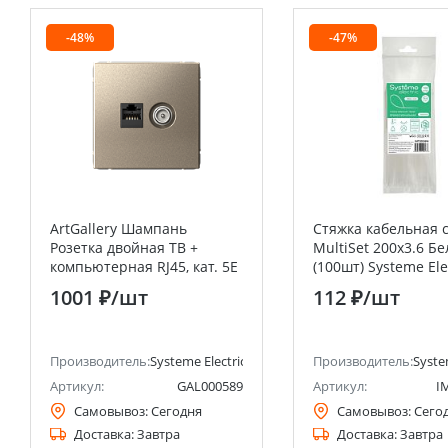
-48%
-47%
ArtGallery Шампань
Стяжка кабельная 
Розетка двойная ТВ +
MultiSet 200х3.6 Бе
компьютерная RJ45, кат. 5Е
(100шт) Systeme Ele
Systeme Electric (Schneider
(Schneider Electric)
1001 ₽
/шт
112 ₽
/шт
Electric)
анее Schneider Electric)
Производитель:
Systeme Electric (ранее Schneider Electric)
Производитель:
Syste
Артикул:
GAL000589
Артикул:
I
Самовывоз:
Сегодня
Самовывоз:
Сего
Доставка:
Завтра
Доставка:
Завтра