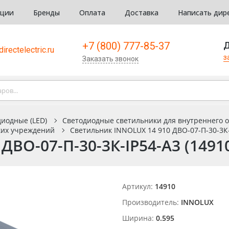
кции
Бренды
Оплата
Доставка
Написать дир
+7 (800) 777-85-37
Д
irectelectric.ru
з
Заказать звонок
иодные (LED)
Светодиодные светильники для внутреннего 
ких учреждений
Светильник INNOLUX 14 910 ДВО-07-П-30-3К-
ДВО-07-П-30-3К-IP54-A3 (1491
Артикул:
14910
Производитель:
INNOLUX
Ширина:
0.595