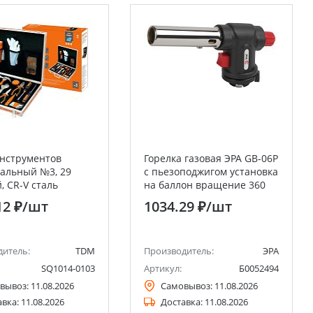
нструментов
Горелка газовая ЭРА GB-06P
альный №3, 29
с пьезоподжигом установка
, CR-V сталь
на баллон вращение 360
 TDM
градусов
12 ₽
/шт
1034.29 ₽
/шт
дитель:
TDM
Производитель:
ЭРА
SQ1014-0103
Артикул:
Б0052494
вывоз:
11.08.2026
Самовывоз:
11.08.2026
авка:
11.08.2026
Доставка:
11.08.2026