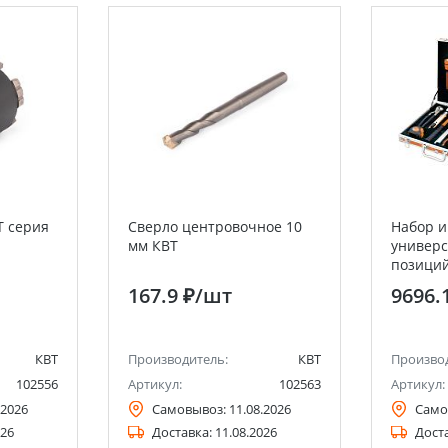
T серия
Сверло центровочное 10
Набор и
мм КВТ
универс
позиций
"Алмаз"
167.9 ₽
/шт
9696.
КВТ
Производитель:
КВТ
Произво
102556
Артикул:
102563
Артикул:
.2026
Самовывоз:
11.08.2026
Само
026
Доставка:
11.08.2026
Дост