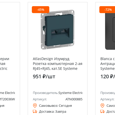
-45%
-72%
серии
AtlasDesign Изумруд
Blanca 
лая
Розетка компьютерная 2-ая
Антраци
ctric
RJ45+RJ45, кат.5E Systeme
Systeme 
Electric (Schneider Electric)
Electric)
951 ₽
/шт
120 ₽
me Electric (ранее Schneider Electric)
Производитель:
Systeme Electric (ранее Schneider Ele
Произво
MT20036W
Артикул:
ATN000885
Артикул:
дня
Самовывоз:
Сегодня
Само
Доставка:
Завтра
Дост