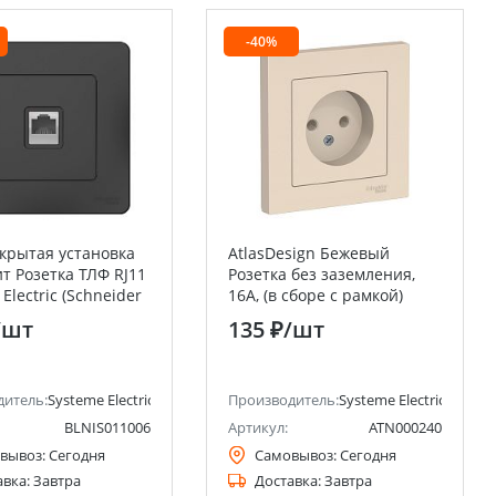
-40%
скрытая установка
AtlasDesign Бежевый
т Розетка ТЛФ RJ11
Розетка без заземления,
Electric (Schneider
16А, (в сборе с рамкой)
Systeme Electric (Schneider
/шт
135 ₽
/шт
Electric)
ctric)
дитель:
Systeme Electric (ранее Schneider Electric)
Производитель:
Systeme Electric (ранее 
BLNIS011006
Артикул:
ATN000240
вывоз:
Сегодня
Самовывоз:
Сегодня
авка:
Завтра
Доставка:
Завтра