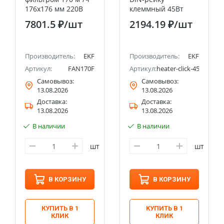
176x176 мм 220В
клеммный 45Вт
IP54 EKF PROxima
230В IP20 EKF
7801.5 ₽
/шт
2194.19 ₽
/шт
PROxima
Производитель:
EKF
Производитель:
EKF
20
Артикул:
FAN170F
Артикул:
heater-click-45-20
Самовывоз:
Самовывоз:
13.08.2026
13.08.2026
Доставка:
Доставка:
13.08.2026
13.08.2026
В наличии
В наличии
шт
шт
В КОРЗИНУ
В КОРЗИНУ
КУПИТЬ В 1
КУПИТЬ В 1
КЛИК
КЛИК