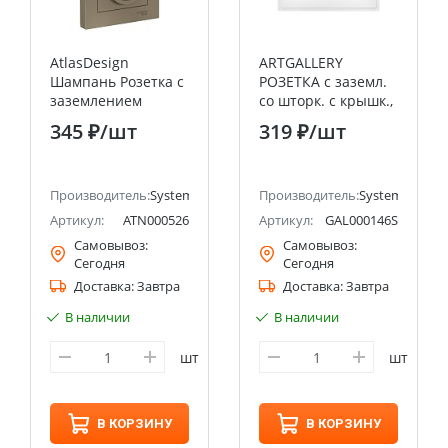
AtlasDesign
ARTGALLERY
Шампань Розетка с
РОЗЕТКА с заземл.
заземлением
со шторк. с крышк.,
двойная, со
16А, IP20, механизм,
345 ₽
/шт
319 ₽
/шт
шторками 16А, (в
быстрозажим.
сборе с рамкой)
клем., БЕЛЫЙ
Systeme Electric
ectric (ранее Schneider Electric)
(Schneider Electric)
Производитель:
Systeme Electric (ранее Schneider Electric)
Производитель:
Systeme Electri
Артикул:
ATN000526
Артикул:
GAL000146S
Самовывоз:
Самовывоз:
Сегодня
Сегодня
Доставка:
Завтра
Доставка:
Завтра
В наличии
В наличии
шт
шт
В КОРЗИНУ
В КОРЗИНУ