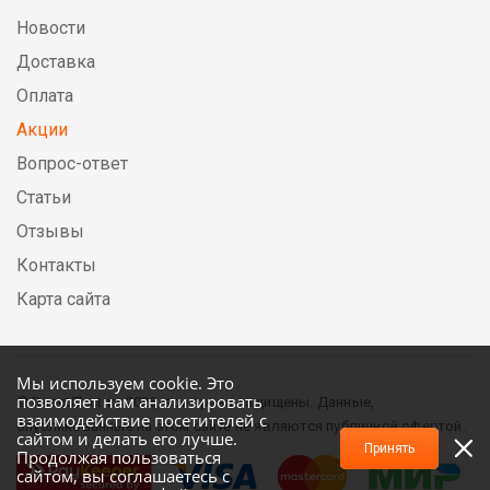
Новости
Доставка
Оплата
Акции
Вопрос-ответ
Статьи
Отзывы
Контакты
Карта сайта
Мы используем cookie. Это
позволяет нам анализировать
© DirectElectric, 2026, все права защищены. Данные,
взаимодействие посетителей с
опубликованные на этом сайте не являются публичной офертой.
сайтом и делать его лучше.
Принять
Продолжая пользоваться
сайтом, вы соглашаетесь с