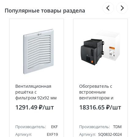
Популярные товары раздела
Вентиляционная
Обогреватель с
решётка с
встроенным
фильтром 92x92 мм
вентилятором и
IP54 EKF PROxima
термостатом
1291.49 ₽
/шт
18316.65 ₽
/шт
ОШВт-1000 240В 1
кВт TDM
Производитель:
EKF
Производитель:
TDM
Артикул:
EXF19
Артикул:
SQ0832-0024