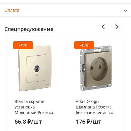
Оплата
Спецпредложение
-75%
-45%
Blanca скрытая
AtlasDesign
установка
Шампань Розетка
Молочный Розетка
без заземления со
TV Systeme Electric
шторками 16А
66.8 ₽
/шт
176 ₽
/шт
(Schneider Electric)
Systeme Electric
(Schneider Electric)