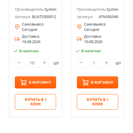
ectric (ранее Schneider Electric)
Производитель:
Systeme Electric (ранее Schneider Electric)
Производитель:
Systeme Electri
Артикул:
BLNTS000012
Артикул:
ATN000549
Самовывоз:
Самовывоз:
Сегодня
Сегодня
Доставка:
Доставка:
10.08.2026
10.08.2026
В наличии
В наличии
шт
шт
В КОРЗИНУ
В КОРЗИНУ
КУПИТЬ В 1
КУПИТЬ В 1
КЛИК
КЛИК