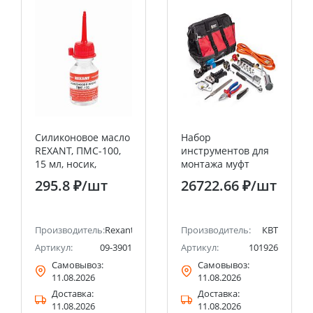
Силиконовое масло
Набор
REXANT, ПМС-100,
инструментов для
15 мл, носик,
монтажа муфт
(Полиметилсилоксан)
НИМ-70, 8
295.8 ₽
/шт
26722.66 ₽
/шт
предметов в сумке
(КВТ)
Производитель:
Rexant
Производитель:
КВТ
Артикул:
09-3901
Артикул:
101926
Самовывоз:
Самовывоз:
11.08.2026
11.08.2026
Доставка:
Доставка:
11.08.2026
11.08.2026