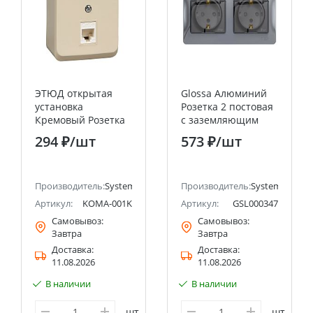
ЭТЮД открытая
Glossa Алюминий
установка
Розетка 2 постовая
Кремовый Розетка
с заземляющим
компьютерная RJ45
контактом, со
294 ₽
/шт
573 ₽
/шт
кат.5E Systeme
шторками (в сборе
Electric (Schneider
с рамкой), IP44
Electric)
Systeme Electric
ectric (ранее Schneider Electric)
Производитель:
Systeme Electric (ранее Schneider Electric)
(Schneider Electric)
Производитель:
Systeme Electri
Артикул:
KOMA-001K
Артикул:
GSL000347
Самовывоз:
Самовывоз:
Завтра
Завтра
Доставка:
Доставка:
11.08.2026
11.08.2026
В наличии
В наличии
шт
шт