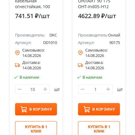
кабельная
ОНЛАЙТ 90 175
огнестойкая, 100
OHT-Ind05-H12
мм DKC
(диэлектрические,
741.51 ₽
/шт
4622.89 ₽
/шт
12 шт)
Производитель:
DKC
Производитель:
Онлайт
Артикул:
DD1010
Артикул:
90175
Самовывоз:
Самовывоз:
14.08.2026
14.08.2026
Доставка:
Доставка:
14.08.2026
14.08.2026
В наличии
В наличии
шт
шт
В КОРЗИНУ
В КОРЗИНУ
КУПИТЬ В 1
КУПИТЬ В 1
КЛИК
КЛИК