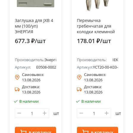
Заглушка для JXB 4
Перемычка
мм (100/уп)
гребенчатая для
ЭНЕРГИЯ
колодки клеммной
CP 1,5мм2 3PIN IEK
677.3 ₽
/шт
178.01 ₽
/шт
Производитель:
Энергия
Производитель:
IEK
002-CA802
Артикул:
Е0508-0002
Артикул:
YCT20-00-K03-001-EC-
Самовывоз:
Самовывоз:
13.08.2026
13.08.2026
Доставка:
Доставка:
13.08.2026
13.08.2026
В наличии
В наличии
шт
шт
В КОРЗИНУ
В КОРЗИНУ