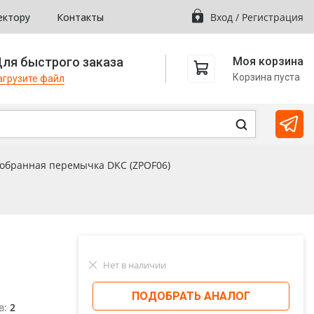
ектору
Контакты
Вход
/
Регистрация
ля быстрого заказа
Моя корзина
Корзина пуста
агрузите файл
собранная перемычка DKC (ZPOF06)
Нет в наличии
ПОДОБРАТЬ АНАЛОГ
в:
2