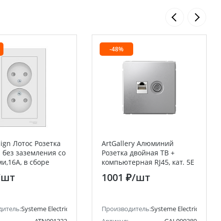
-48%
sign Лотос Розетка
ArtGallery Алюминий
 без заземления со
Розетка двойная ТВ +
и,16А, в сборе
компьютерная RJ45, кат. 5Е
Electric (Schneider
Systeme Electric (Schneider
/шт
1001 ₽
/шт
Electric)
ctric)
дитель:
Systeme Electric (ранее Schneider Electric)
Производитель:
Systeme Electric (ранее 