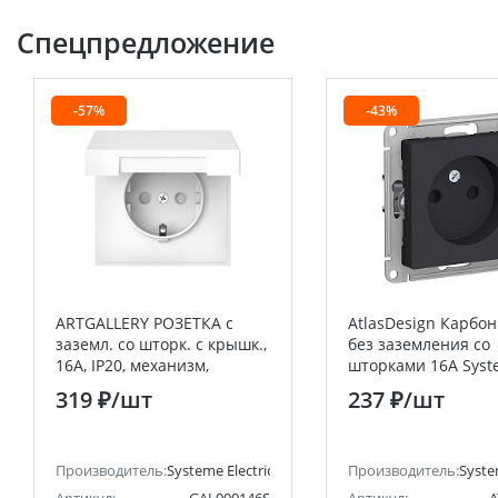
Спецпредложение
-57%
-43%
ARTGALLERY РОЗЕТКА с
AtlasDesign Карбон
заземл. со шторк. с крышк.,
без заземления со
16А, IP20, механизм,
шторками 16А Sys
быстрозажим. клем.,
Electric (Schneider E
319 ₽
/шт
237 ₽
/шт
БЕЛЫЙ
анее Schneider Electric)
Производитель:
Systeme Electric (ранее Schneider Electric)
Производитель:
Syste