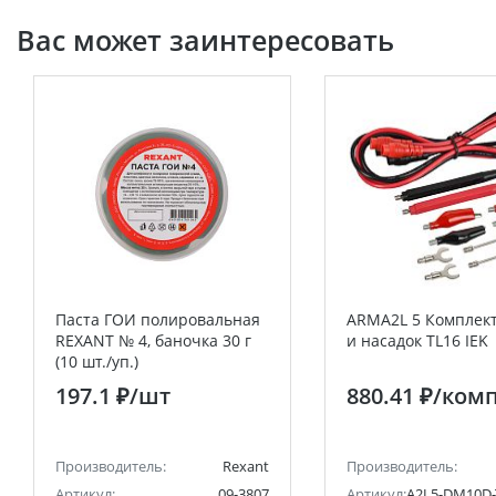
Вас может заинтересовать
Паста ГОИ полировальная
ARMA2L 5 Комплек
REXANT № 4, баночка 30 г
и насадок TL16 IEK
(10 шт./уп.)
197.1 ₽
/шт
880.41 ₽
/ком
Производитель:
Rexant
Производитель:
Артикул:
09-3807
Артикул:
A2L5-DM10D-