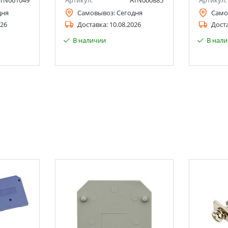
TN001049
Артикул:
ATN000885
Артикул:
дня
Самовывоз:
Сегодня
Само
026
Доставка:
10.08.2026
Дост
В наличии
В нал