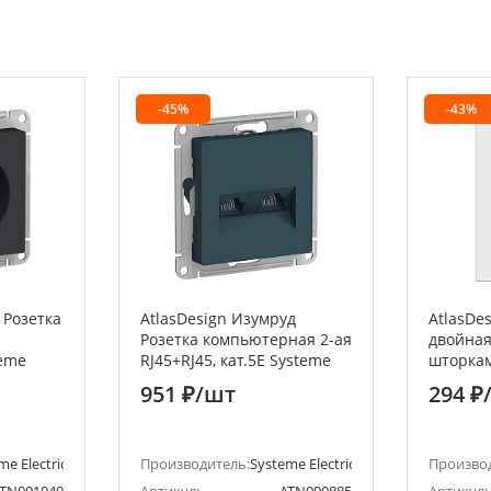
-45%
-43%
 Розетка
AtlasDesign Изумруд
AtlasDe
Розетка компьютерная 2-ая
двойная
teme
RJ45+RJ45, кат.5E Systeme
шторкам
lectric)
Electric (Schneider Electric)
Systeme 
951 ₽
/шт
294 ₽
Electric)
me Electric (ранее Schneider Electric)
Производитель:
Systeme Electric (ранее Schneider Ele
Произво