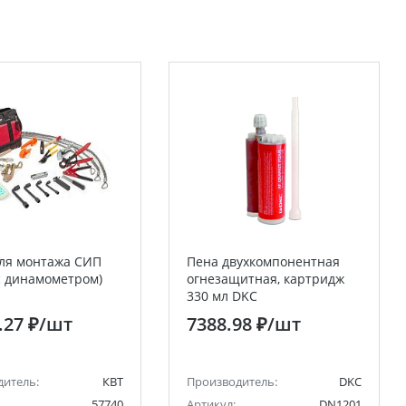
ля монтажа СИП
Пена двухкомпонентная
с динамометром)
огнезащитная, картридж
330 мл DKC
.27 ₽
/шт
7388.98 ₽
/шт
дитель:
КВТ
Производитель:
DKC
57740
Артикул:
DN1201