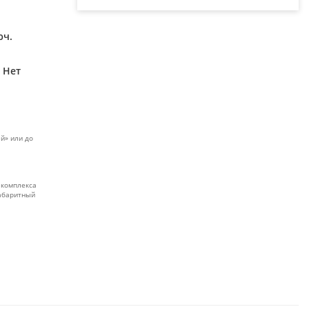
юч.
Нет
й» или до
 комплекса
габаритный