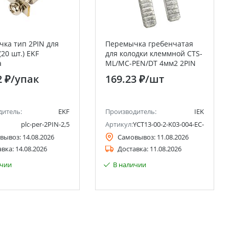
ка тип 2PIN для
Перемычка гребенчатая
(20 шт.) EKF
для колодки клеммной CTS-
a
ML/MC-PEN/DT 4мм2 2PIN
IEK
2 ₽
/упак
169.23 ₽
/шт
дитель:
EKF
Производитель:
IEK
plc-per-2PIN-2,5
Артикул:
YCT13-00-2-K03-004-EC-2P
вывоз:
14.08.2026
Самовывоз:
11.08.2026
авка:
14.08.2026
Доставка:
11.08.2026
ичии
В наличии