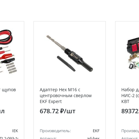
т щупов
Адаптер Hex M16 с
Набор д
центровочным сверлом
НИС-2 (
EKF Expert
КВТ
пл
678.72 ₽
/шт
89372
IEK
Производитель:
EKF
Произво
TL2-093-16
Артикул:
ad-hex
Артикул: