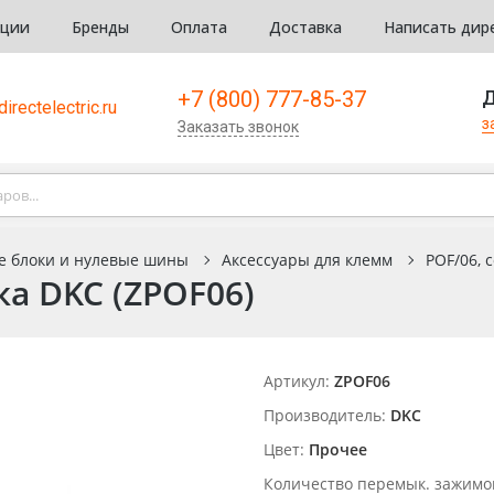
кции
Бренды
Оплата
Доставка
Написать дир
+7 (800) 777-85-37
Д
irectelectric.ru
з
Заказать звонок
е блоки и нулевые шины
Аксессуары для клемм
POF/06, 
а DKC (ZPOF06)
Артикул:
ZPOF06
Производитель:
DKC
Цвет:
Прочее
Количество перемык. зажимо