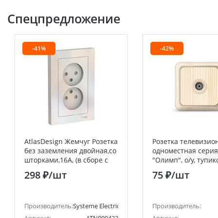
Спецпредложение
-41%
-42%
AtlasDesign Жемчуг Розетка
Розетка телевизио
без заземления двойная,со
одноместная серия
шторками,16А, (в сборе с
"Олимп", о/у, тупик
рамкой) Systeme Electric
75Ом, ч/д 4-2400Мг
298 ₽
/шт
75 ₽
/шт
(Schneider Electric)
(еврослот) UNIVERS
анее Schneider Electric)
Производитель:
Systeme Electric (ранее Schneider Electric)
Производитель: