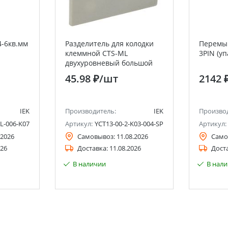
4-6кв.мм
Разделитель для колодки
Перемыч
клеммной CTS-ML
3PIN (уп
двухуровневый большой
4мм2 серый IEK
45.98 ₽
/шт
2142 
IEK
Производитель:
IEK
Произво
L-006-K07
Артикул:
YCT13-00-2-K03-004-SP
Артикул:
.2026
Самовывоз:
11.08.2026
Само
026
Доставка:
11.08.2026
Дост
В наличии
В нал