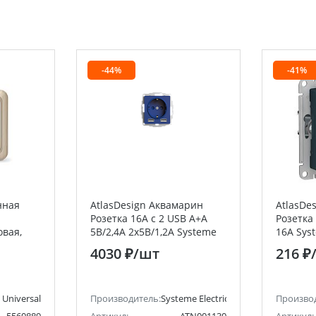
-44%
-41%
нная
AtlasDesign Аквамарин
AtlasDe
Розетка 16А c 2 USB A+A
Розетка
овая,
5В/2,4А 2х5В/1,2А Systeme
16А Syst
ц, сосна
Electric (Schneider Electric)
(Schneid
4030 ₽
/шт
216 ₽
AL
Universal
Производитель:
Systeme Electric (ранее Schneider Ele
Произво