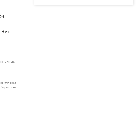
юч.
Нет
й» или до
 комплекса
габаритный