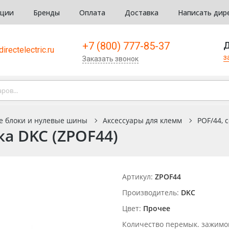
кции
Бренды
Оплата
Доставка
Написать дир
+7 (800) 777-85-37
Д
irectelectric.ru
з
Заказать звонок
е блоки и нулевые шины
Аксессуары для клемм
POF/44, 
а DKC (ZPOF44)
Артикул:
ZPOF44
Производитель:
DKC
Цвет:
Прочее
Количество перемык. зажимо