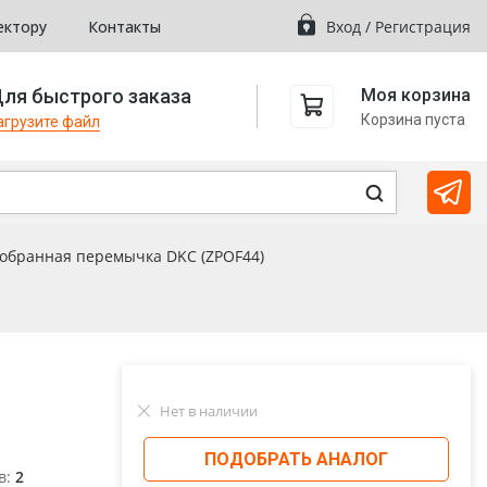
ектору
Контакты
Вход
/
Регистрация
ля быстрого заказа
Моя корзина
Корзина пуста
агрузите файл
собранная перемычка DKC (ZPOF44)
Нет в наличии
ПОДОБРАТЬ АНАЛОГ
в:
2