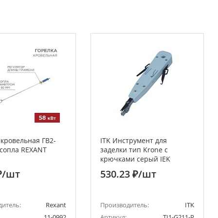
 кровельная ГВ2-
ITK Инструмент для
 сопла REXANT
заделки тип Krone с
крючками серый IEK
₽
/шт
530.23 ₽
/шт
дитель:
Rexant
Производитель:
ITK
11-0992
Артикул:
TI1-G211-P