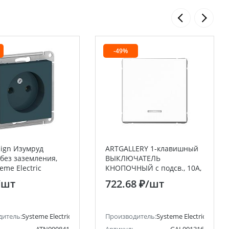
-49%
sign Изумруд
ARTGALLERY 1-клавишный
 без заземления,
ВЫКЛЮЧАТЕЛЬ
eme Electric
КНОПОЧНЫЙ с подсв., 10А,
er Electric)
механизм, ЛОТОС
/шт
722.68 ₽
/шт
ctric)
дитель:
Systeme Electric (ранее Schneider Electric)
Производитель:
Systeme Electric (ранее 