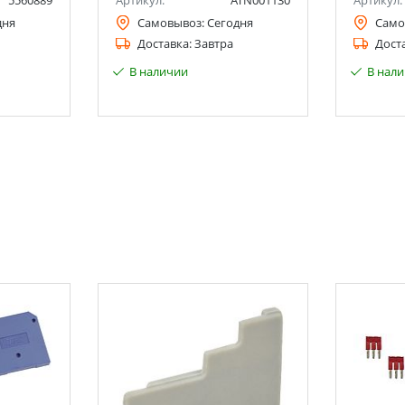
5560889
Артикул:
ATN001130
Артикул:
дня
Самовывоз:
Сегодня
Само
Доставка:
Завтра
Дост
В наличии
В нал