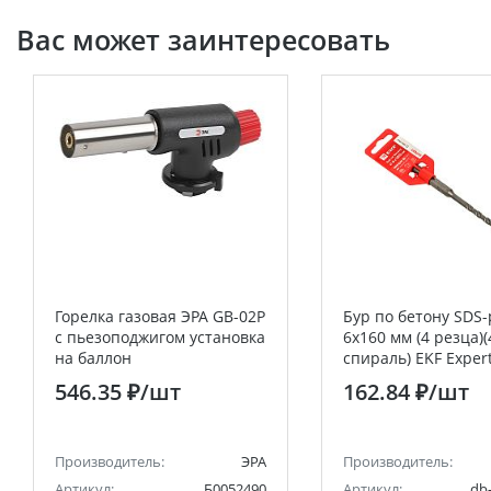
Вас может заинтересовать
Горелка газовая ЭРА GB-02P
Бур по бетону SDS-
с пьезоподжигом установка
6х160 мм (4 резца)(
на баллон
спираль) EKF Exper
546.35 ₽
/шт
162.84 ₽
/шт
Производитель:
ЭРА
Производитель:
Артикул:
Б0052490
Артикул:
db