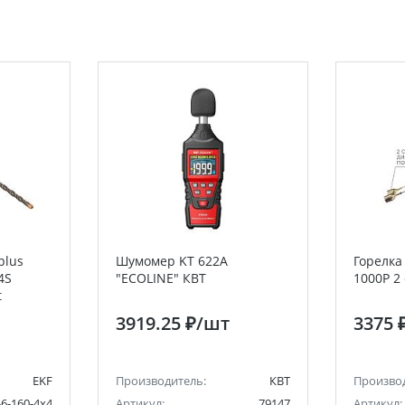
plus
Шумомер KT 622A
Горелка
4S
"ECOLINE" КВТ
1000Р 2
t
3919.25 ₽
/шт
3375 
EKF
Производитель:
КВТ
Произво
-6-160-4x4
Артикул:
79147
Артикул: