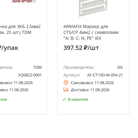
ка для ЗКБ 2,5мм2
ARMAFIX Маркер для
ак. 25 шт.) TDM
CTS/CP 4мм2 с символами
"A; B; C; N; PE" IEK
₽
/упак
397.52 ₽
/шт
дитель:
TDM
Производитель:
IEK
SQ0822-0061
Артикул:
AF-CT10D-M-004-21
вывоз:
11.08.2026
Самовывоз:
11.08.2026
авка:
11.08.2026
Доставка:
11.08.2026
ичии
В наличии