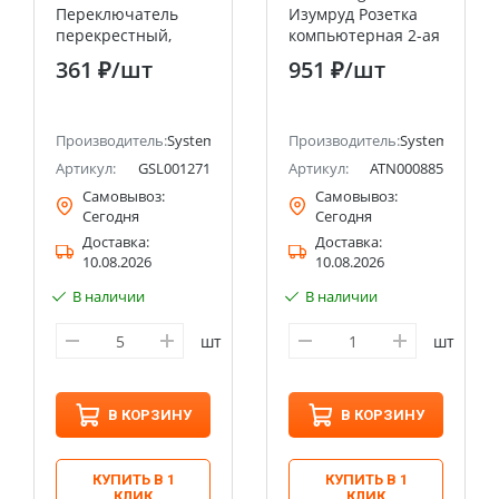
Переключатель
Изумруд Розетка
перекрестный,
компьютерная 2-ая
сх.7,10AX Systeme
RJ45+RJ45, кат.5E
361 ₽
/шт
951 ₽
/шт
Electric (Schneider
Systeme Electric
Electric)
(Schneider Electric)
ectric (ранее Schneider Electric)
Производитель:
Systeme Electric (ранее Schneider Electric)
Производитель:
Systeme Electri
Артикул:
GSL001271
Артикул:
ATN000885
Самовывоз:
Самовывоз:
Сегодня
Сегодня
Доставка:
Доставка:
10.08.2026
10.08.2026
В наличии
В наличии
шт
шт
В КОРЗИНУ
В КОРЗИНУ
КУПИТЬ В 1
КУПИТЬ В 1
КЛИК
КЛИК