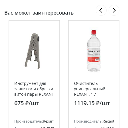
Вас может заинтересовать
Инструмент для
Очиститель
зачистки и обрезки
универсальный
витой пары REXANT
REXANT, 1 л,
HT-S-501B
(Абсолютированный
675 ₽
/шт
1119.15 ₽
/шт
99,7%)
Производитель:
Rexant
Производитель:
Rexant