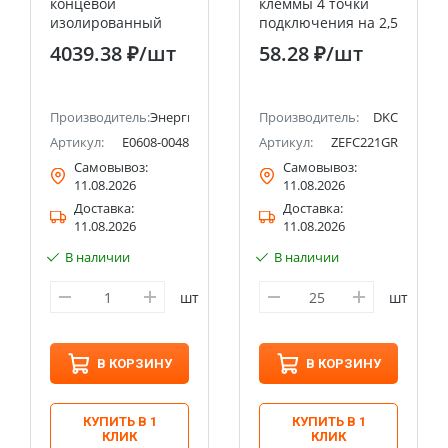
концевой
клеммы 4 точки
изолированный
подключения на 2,5
TTB-04 16mm (20/
кв.мм DKC
4039.38 ₽
/шт
58.28 ₽
/шт
уп) ЭНЕРГИЯ
Производитель:
Энергия
Производитель:
DKC
22
Артикул:
Е0608-0048
Артикул:
ZEFC221GR
Самовывоз:
Самовывоз:
11.08.2026
11.08.2026
Доставка:
Доставка:
11.08.2026
11.08.2026
В наличии
В наличии
шт
шт
В КОРЗИНУ
В КОРЗИНУ
КУПИТЬ В 1
КУПИТЬ В 1
КЛИК
КЛИК