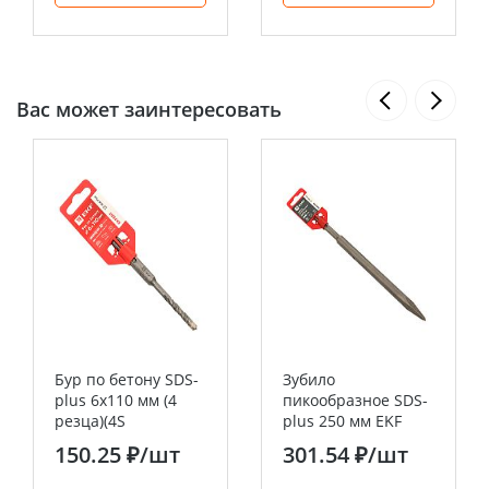
Вас может заинтересовать
Бур по бетону SDS-
Зубило
plus 6х110 мм (4
пикообразное SDS-
резца)(4S
plus 250 мм EKF
спираль)EKF Expert
Master
150.25 ₽
/шт
301.54 ₽
/шт