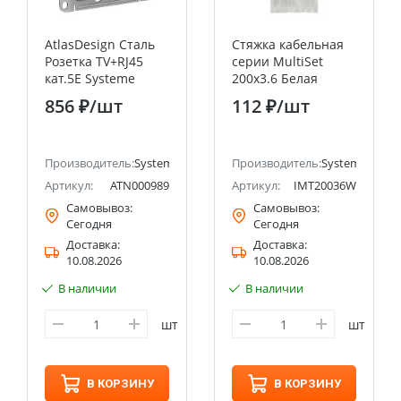
AtlasDesign Сталь
Стяжка кабельная
Розетка TV+RJ45
серии MultiSet
кат.5E Systeme
200х3.6 Белая
Electric (Schneider
(100шт) Systeme
856 ₽
/шт
112 ₽
/шт
Electric)
Electric (Schneider
Electric)
ectric (ранее Schneider Electric)
Производитель:
Systeme Electric (ранее Schneider Electric)
Производитель:
Systeme Electri
Артикул:
ATN000989
Артикул:
IMT20036W
Самовывоз:
Самовывоз:
Сегодня
Сегодня
Доставка:
Доставка:
10.08.2026
10.08.2026
В наличии
В наличии
шт
шт
В КОРЗИНУ
В КОРЗИНУ