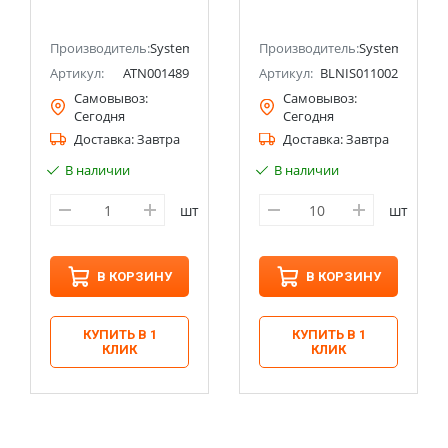
(Schneider Electric)
Electric)
ectric (ранее Schneider Electric)
Производитель:
Systeme Electric (ранее Schneider Electric)
Производитель:
Systeme Electri
Артикул:
ATN001489
Артикул:
BLNIS011002
Самовывоз:
Самовывоз:
Сегодня
Сегодня
Доставка:
Завтра
Доставка:
Завтра
В наличии
В наличии
шт
шт
В КОРЗИНУ
В КОРЗИНУ
КУПИТЬ В 1
КУПИТЬ В 1
КЛИК
КЛИК