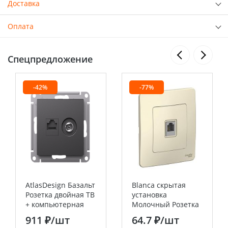
Доставка
Оплата
Спецпредложение
-42%
-77%
AtlasDesign Базальт
Blanca скрытая
Розетка двойная ТВ
установка
+ компьютерная
Молочный Розетка
RJ45, кат. 5Е
ТЛФ RJ11 Systeme
911 ₽
/шт
64.7 ₽
/шт
Systeme Electric
Electric (Schneider