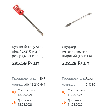
Бур по бетону SDS-
Спуджер
plus 12х210 мм (4
металлический
резца)(4S спираль)
широкий (лопатка
EKF Expert
двухсторонняя)
295.59 ₽
/шт
328.29 ₽
/шт
170мм REXANT
Производитель:
EKF
Производитель:
Rexant
Артикул:
db-12-210-4x4
Артикул:
12-4336
Самовывоз:
Самовывоз:
13.08.2026
11.08.2026
Доставка:
Доставка:
13.08.2026
11.08.2026