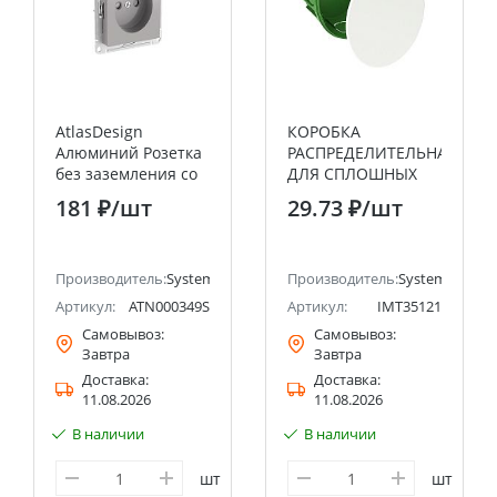
AtlasDesign
КОРОБКА
Алюминий Розетка
РАСПРЕДЕЛИТЕЛЬНАЯ
без заземления со
ДЛЯ СПЛОШНЫХ
шторками, 16А,
СТЕН 100(88)X50
181 ₽
/шт
29.73 ₽
/шт
мех., быстрозажим.
Systeme Electric
клемм
(Schneider Electric)
Производитель:
Systeme Electric (ранее Schneider Electric)
Производитель:
Systeme Electri
Артикул:
ATN000349S
Артикул:
IMT35121
Самовывоз:
Самовывоз:
Завтра
Завтра
Доставка:
Доставка:
11.08.2026
11.08.2026
В наличии
В наличии
шт
шт