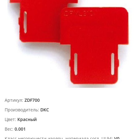
Артикул:
ZDF700
Производитель:
DKC
Цвет:
Красный
Вес:
0.001
Класс негорючести изоляц. материала согл. UL94:
V0