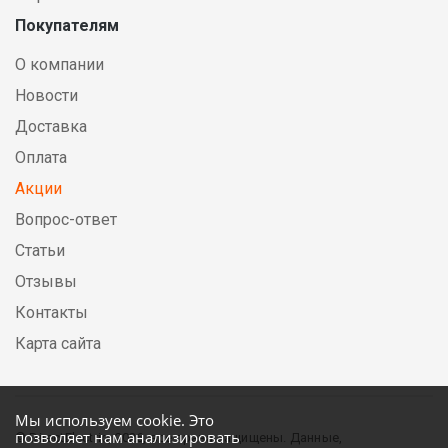
Покупателям
О компании
Новости
Доставка
Оплата
Акции
Вопрос-ответ
Статьи
Отзывы
Контакты
Карта сайта
Мы используем cookie. Это
позволяет нам анализировать
© DirectElectric, 2026, все права защищены. Данные,