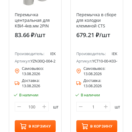
Перемычка
Перемычка в сборе
центральная для
для колодки
КВИ-4кв.мм 2PIN
клеммной CTS
IEK
70мм2 2PIN IEK
83.66 ₽
/шт
679.21 ₽
/шт
Производитель:
IEK
Производитель:
IEK
22
Артикул:
YZN30Q-004-2P
Артикул:
YCT10-00-K03-070-A-2
Самовывоз:
Самовывоз:
13.08.2026
13.08.2026
Доставка:
Доставка:
13.08.2026
13.08.2026
В наличии
В наличии
шт
шт
В КОРЗИНУ
В КОРЗИНУ