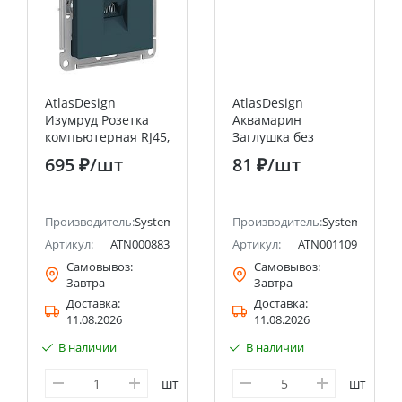
AtlasDesign
AtlasDesign
Изумруд Розетка
Аквамарин
компьютерная RJ45,
Заглушка без
кат. 5Е Systeme
суппорта для
695 ₽
/шт
81 ₽
/шт
Electric (Schneider
многопостовых
Electric)
рамок Systeme
Electric (Schneider
ectric (ранее Schneider Electric)
Производитель:
Systeme Electric (ранее Schneider Electric)
Electric)
Производитель:
Systeme Electri
Артикул:
ATN000883
Артикул:
ATN001109
Самовывоз:
Самовывоз:
Завтра
Завтра
Доставка:
Доставка:
11.08.2026
11.08.2026
В наличии
В наличии
шт
шт