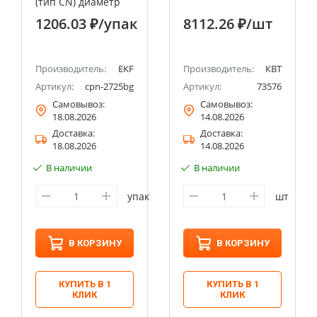
(тип CN) диаметр
2.7 мм длина 25 мм
1206.03 ₽
/упак
8112.26 ₽
/шт
(1000 шт.)
Производитель:
EKF
Производитель:
КВТ
Артикул:
cpn-2725bg
Артикул:
73576
Самовывоз:
Самовывоз:
18.08.2026
14.08.2026
Доставка:
Доставка:
18.08.2026
14.08.2026
В наличии
В наличии
упак
шт
В КОРЗИНУ
В КОРЗИНУ
КУПИТЬ В 1
КУПИТЬ В 1
КЛИК
КЛИК