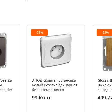
-53%
-53%
Розетка
ЭТЮД скрытая установка
Glossa 
5E
Белый Розетка одинарная
Выключ
chneider
без заземления со
с подсв
шторками Systeme Electric
Electric 
99 ₽
/шт
409.7
(Schneider Electric)