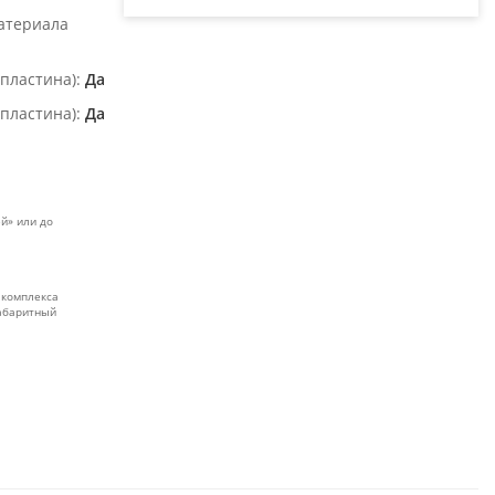
материала
пластина):
Да
пластина):
Да
й» или до
 комплекса
габаритный