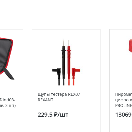
а
Щупы тестера REX07
Пиромет
-Ind03-
REXANT
цифрово
е, 3 шт)
PROLINE
229.5 ₽
/шт
13069