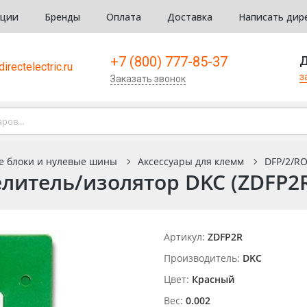
кции
Бренды
Оплата
Доставка
Написать дир
+7 (800) 777-85-37
Д
irectelectric.ru
з
Заказать звонок
е блоки и нулевые шины
Аксессуары для клемм
DFP/2/RO
литель/изолятор DKC (ZDFP2
Артикул:
ZDFP2R
Производитель:
DKC
Цвет:
Красный
Вес:
0.002