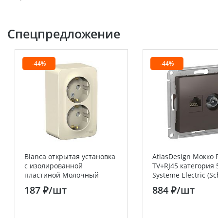
Спецпредложение
-44%
-44%
Blanca открытая установка
AtlasDesign Мокко 
с изолированной
TV+RJ45 категория 
пластиной Молочный
Systeme Electric (S
Розетка двойная с
Electric)
187 ₽
/шт
884 ₽
/шт
заземлением со шторками
16А Systeme Electric
(Schneider Electric)