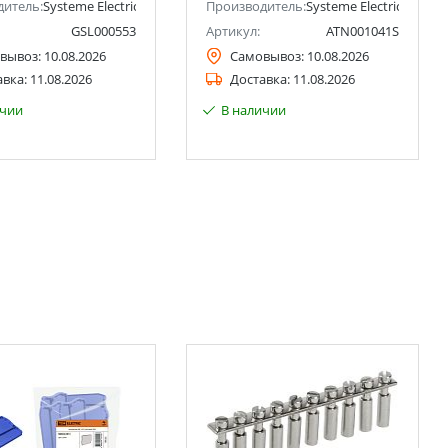
ctric)
дитель:
Systeme Electric (ранее Schneider Electric)
Производитель:
Systeme Electric (ранее 
GSL000553
Артикул:
ATN001041S
вывоз:
10.08.2026
Самовывоз:
10.08.2026
авка:
11.08.2026
Доставка:
11.08.2026
ичии
В наличии