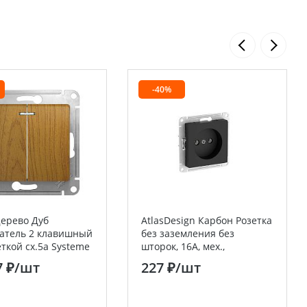
-40%
Дерево Дуб
AtlasDesign Карбон Розетка
атель 2 клавишный
без заземления без
еткой сх.5а Systeme
шторок, 16А, мех.,
(Schneider Electric)
быстрозажим. клемм
7 ₽
/шт
227 ₽
/шт