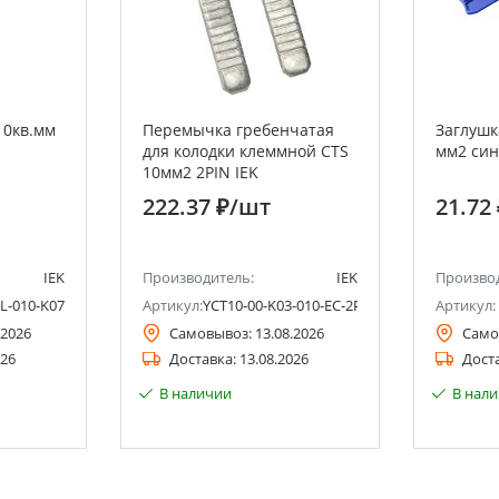
10кв.мм
Перемычка гребенчатая
Заглушка
для колодки клеммной CTS
мм2 си
10мм2 2PIN IEK
222.37 ₽
/шт
21.72
IEK
Производитель:
IEK
Произво
L-010-K07
Артикул:
YCT10-00-K03-010-EC-2P
Артикул:
.2026
Самовывоз:
13.08.2026
Само
026
Доставка:
13.08.2026
Дост
В наличии
В нал