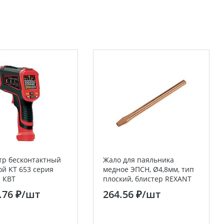
р бесконтактный
Жало для паяльника
й KT 653 серия
медное ЭПСН, Ø4,8мм, тип
 КВТ
плоский, блистер REXANT
.76 ₽
/шт
264.56 ₽
/шт