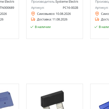
me Electric (ранее Schneider Electric)
Производитель:
Systeme Electric (ранее Schneider Ele
Произво
TN000689
Артикул:
PC16-002B
Артикул:
.2026
Самовывоз:
10.08.2026
Само
026
Доставка:
11.08.2026
Дост
В наличии
В нал