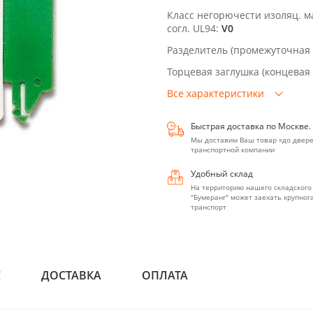
Класс негорючести изоляц. 
согл. UL94:
V0
Разделитель (промежуточная 
Торцевая заглушка (концевая 
Все характеристики
Быстрая доставка по Москве.
Мы доставим Ваш товар «до двере
транспортной компании
Удобный склад
На территорию нашего складского
"Бумеранг" может заехать крупно
транспорт
С
ДОСТАВКА
ОПЛАТА