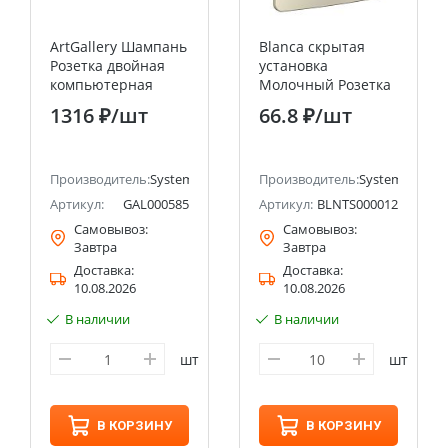
ArtGallery Шампань
Blanca скрытая
Розетка двойная
установка
компьютерная
Молочный Розетка
RJ45+RJ45, кат. 5е,
TV Systeme Electric
1316 ₽
/шт
66.8 ₽
/шт
механизм Systeme
(Schneider Electric)
Electric (Schneider
Electric)
ectric (ранее Schneider Electric)
Производитель:
Systeme Electric (ранее Schneider Electric)
Производитель:
Systeme Electri
Артикул:
GAL000585
Артикул:
BLNTS000012
Самовывоз:
Самовывоз:
Завтра
Завтра
Доставка:
Доставка:
10.08.2026
10.08.2026
В наличии
В наличии
шт
шт
В КОРЗИНУ
В КОРЗИНУ