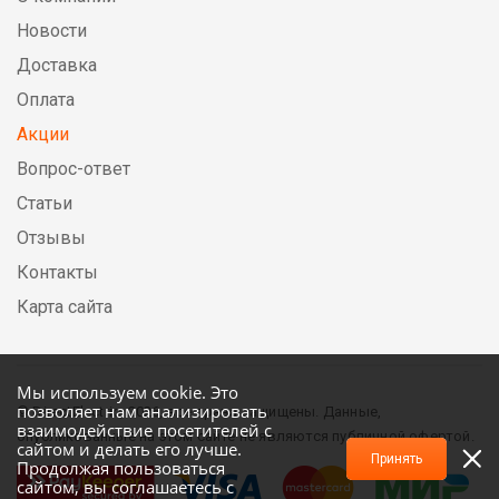
Новости
Доставка
Оплата
Акции
Вопрос-ответ
Статьи
Отзывы
Контакты
Карта сайта
Мы используем cookie. Это
позволяет нам анализировать
© DirectElectric, 2026, все права защищены. Данные,
взаимодействие посетителей с
опубликованные на этом сайте не являются публичной офертой.
сайтом и делать его лучше.
Принять
Продолжая пользоваться
сайтом, вы соглашаетесь с