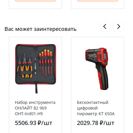
Вас может заинтересовать
Набор инструмента
Бесконтактный
ОНЛАЙТ 82 969
цифровой
OHT-Ind01-H9
пирометр KT 650A
(диэлектрические,
"PROLINE" КВТ
5506.93 ₽
/шт
2029.78 ₽
/шт
усиленные, 9 шт)