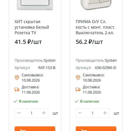
ХИТ скрытая
ПРИМА О/У Сл.
установка Белый
кость с монт. пласт.
Розетка TV
Выключатель 2-кл.
оконечная Systeme
10А Systeme Electric
41.5 ₽
/шт
56.2 ₽
/шт
Electric (Schneider
(Schneider Electric)
Electric)
ectric (ранее Schneider Electric)
Производитель:
Systeme Electric (ранее Schneider Electric)
Производитель:
Systeme Electri
Артикул:
RAT-1S3-B
Артикул:
A56-029M-SI
Самовывоз:
Самовывоз:
10.08.2026
10.08.2026
Доставка:
Доставка:
11.08.2026
11.08.2026
В наличии
В наличии
шт
шт