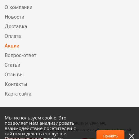
О компании
Новости
Доставка
Оплата
Акции
Вопрос-ответ
Статьи
Отзывы
Контакты
Карта сайта
Мы используем cookie. Это
позволяет нам анализировать
© DirectElectric, 2026, все права защищены. Данные,
взаимодействие посетителей с
опубликованные на этом сайте не являются публичной офертой.
сайтом и делать его лучше.
Принять
Продолжая пользоваться