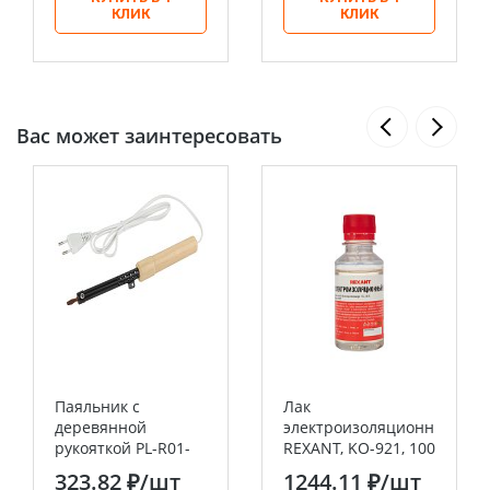
КЛИК
КЛИК
Вас может заинтересовать
Паяльник с
Лак
деревянной
электроизоляционный
рукояткой PL-R01-
REXANT, KO-921, 100
65W ЭРА ЭПСН 230
мл, флакон
323.82 ₽
/шт
1244.11 ₽
/шт
В 65 Вт ЭРА