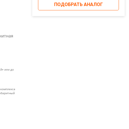
ПОДОБРАТЬ АНАЛОГ
нитная
й» или до
 комплекса
габаритный