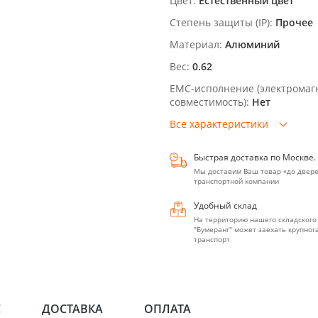
Цвет:
Естественный цвет
Степень защиты (IP):
Прочее
Материал:
Алюминий
Вес:
0.62
EMC-исполнение (электромаг
совместимость):
Нет
Все характеристики
Быстрая доставка по Москве.
Мы доставим Ваш товар «до двере
транспортной компании
Удобный склад
На территорию нашего складского
"Бумеранг" может заехать крупно
транспорт
С
ДОСТАВКА
ОПЛАТА