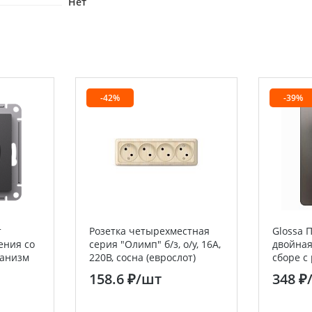
Нет
-42%
-39%
т
Розетка четырехместная
Glossa 
ения со
серия "Олимп" б/з, о/у, 16А,
двойная
ханизм
220В, сосна (еврослот)
сборе с
chneider
UNIVERSAL
Electric 
158.6 ₽
/шт
348 ₽