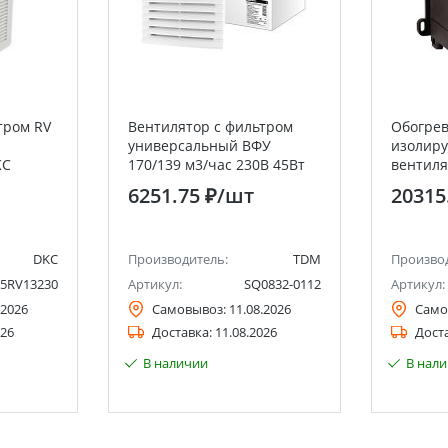
тром RV
Вентилятор с фильтром
Обогрев
универсальный ВФУ
изолиру
KC
170/139 м3/час 230В 45Вт
вентиля
IP54 TDM
термост
6251.75 ₽
/шт
20315
EKF PRO
DKC
Производитель:
TDM
Произво
5RV13230
Артикул:
SQ0832-0112
Артикул:
.2026
Самовывоз:
11.08.2026
Само
026
Доставка:
11.08.2026
Дост
В наличии
В нал