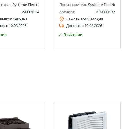
дитель:
Systeme Electric (ранее Schneider Electric)
Производитель:
Systeme Electric (ранее 
GSL001224
Артикул:
ATN000187
вывоз:
Сегодня
Самовывоз:
Сегодня
авка:
10.08.2026
Доставка:
10.08.2026
ичии
В наличии