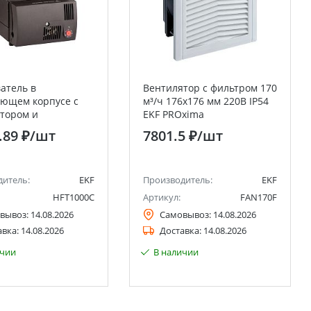
атель в
Вентилятор с фильтром 170
ющем корпусе с
м³/ч 176x176 мм 220В IP54
тором и
EKF PROxima
атом 1000Вт, 230В
.89 ₽
/шт
7801.5 ₽
/шт
xima
дитель:
EKF
Производитель:
EKF
HFT1000C
Артикул:
FAN170F
вывоз:
14.08.2026
Самовывоз:
14.08.2026
авка:
14.08.2026
Доставка:
14.08.2026
ичии
В наличии