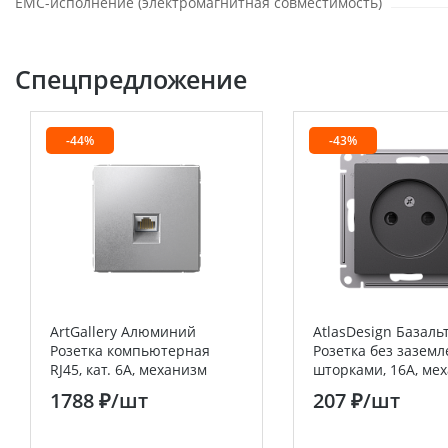
EMC-исполнение (электромагнитная совместимость)
Спецпредложение
-44%
-43%
ArtGallery Алюминий
AtlasDesign Базаль
Розетка компьютерная
Розетка без заземл
RJ45, кат. 6A, механизм
шторками, 16А, ме
Systeme Electric (Schneider
Systeme Electric (S
1788 ₽
/шт
207 ₽
/шт
Electric)
Electric)