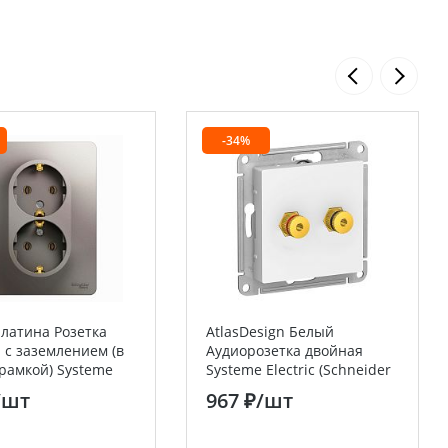
-34%
Платина Розетка
AtlasDesign Белый
 с заземлением (в
Аудиорозетка двойная
 рамкой) Systeme
Systeme Electric (Schneider
(Schneider Electric)
Electric)
/шт
967 ₽
/шт