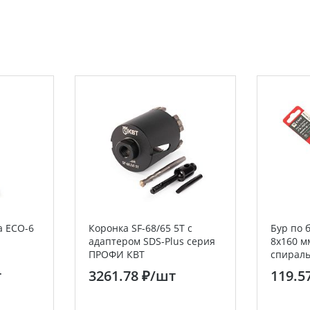
а ECO-6
Коронка SF-68/65 5T с
Бур по 
адаптером SDS-Plus серия
8х160 мм
ПРОФИ КВТ
спираль
т
3261.78 ₽
/шт
119.5