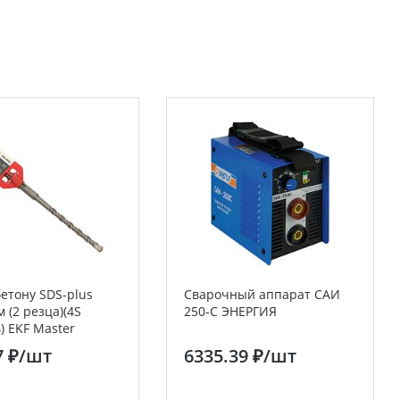
бетону SDS-plus
Сварочный аппарат САИ
 (2 резца)(4S
250-С ЭНЕРГИЯ
) EKF Master
7 ₽
/шт
6335.39 ₽
/шт