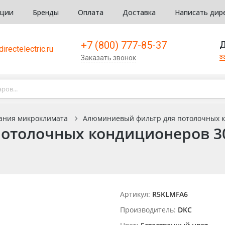
кции
Бренды
Оплата
Доставка
Написать дир
+7 (800) 777-85-37
Д
irectelectric.ru
з
Заказать звонок
ания микроклимата
Алюминиевый фильтр для потолочных ко
толочных кондиционеров 300
Артикул:
R5KLMFA6
Производитель:
DKC