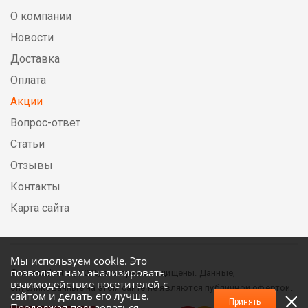
О компании
Новости
Доставка
Оплата
Акции
Вопрос-ответ
Статьи
Отзывы
Контакты
Карта сайта
Мы используем cookie. Это
позволяет нам анализировать
© DirectElectric, 2026, все права защищены. Данные,
взаимодействие посетителей с
опубликованные на этом сайте не являются публичной офертой.
сайтом и делать его лучше.
Принять
Продолжая пользоваться