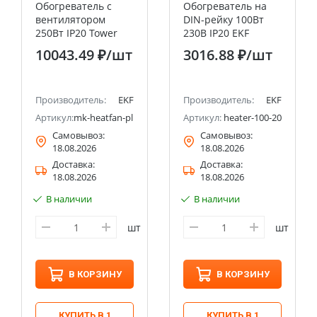
Обогреватель с
Обогреватель на
вентилятором
DIN-рейку 100Вт
250Вт IP20 Tower
230В IP20 EKF
Plus EKF PROxima
PROxima
10043.49 ₽
/шт
3016.88 ₽
/шт
Производитель:
EKF
Производитель:
EKF
Артикул:
mk-heatfan-plus-250
Артикул:
heater-100-20
Самовывоз:
Самовывоз:
18.08.2026
18.08.2026
Доставка:
Доставка:
18.08.2026
18.08.2026
В наличии
В наличии
шт
шт
В КОРЗИНУ
В КОРЗИНУ
КУПИТЬ В 1
КУПИТЬ В 1