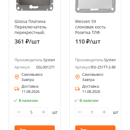
Glossa Платина
Wessen 59
Переключатель
слоновая кость
перекрестный,
Розетка ТЛФ
сх.7,10AX Systeme
двойная RJ11
361 ₽
/шт
110 ₽
/шт
Electric (Schneider
Systeme Electric
Electric)
(Schneider Electric)
ectric (ранее Schneider Electric)
Производитель:
Systeme Electric (ранее Schneider Electric)
Производитель:
Systeme Electri
Артикул:
GSL001271
Артикул:
RSI-251TT-2-86
Самовывоз:
Самовывоз:
Завтра
Завтра
Доставка:
Доставка:
11.08.2026
11.08.2026
В наличии
В наличии
шт
шт