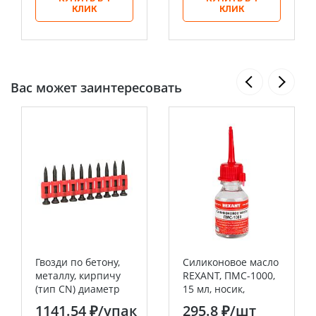
КЛИК
КЛИК
Вас может заинтересовать
Гвозди по бетону,
Силиконовое масло
металлу, кирпичу
REXANT, ПМС-1000,
(тип CN) диаметр
15 мл, носик,
2.7 мм длина 22 мм
(Полиметилсилоксан)
1141.54 ₽
/упак
295.8 ₽
/шт
(1000 шт.)