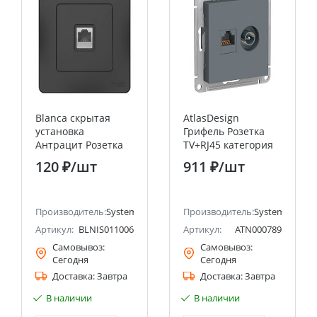
Blanca скрытая
AtlasDesign
установка
Грифель Розетка
Антрацит Розетка
TV+RJ45 категория
ТЛФ RJ11 Systeme
5E Systeme Electric
120 ₽
/шт
911 ₽
/шт
Electric (Schneider
(Schneider Electric)
Electric)
ectric (ранее Schneider Electric)
Производитель:
Systeme Electric (ранее Schneider Electric)
Производитель:
Systeme Electri
Артикул:
BLNIS011006
Артикул:
ATN000789
Самовывоз:
Самовывоз:
Сегодня
Сегодня
Доставка:
Завтра
Доставка:
Завтра
В наличии
В наличии