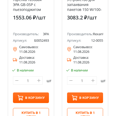
ЭРА GB-05P с
запаивания
пьезоподжигом
пакетов 150 W/100-
установка на
200 °С REXANT
1553.06 ₽
/шт
3083.2 ₽
/шт
баллон вращение
360 градусов
Производитель:
ЭРА
Производитель:
Rexant
Артикул:
Б0052493
Артикул:
12-0055
Самовывоз:
Самовывоз:
11.08.2026
11.08.2026
Доставка:
Доставка:
11.08.2026
11.08.2026
В наличии
В наличии
шт
шт
В КОРЗИНУ
В КОРЗИНУ
КУПИТЬ В 1
КУПИТЬ В 1