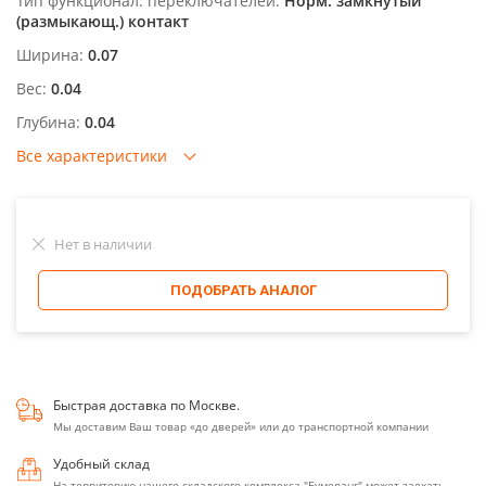
Тип функционал. переключателей:
Норм. замкнутый
(размыкающ.) контакт
Ширина:
0.07
Вес:
0.04
Глубина:
0.04
Все характеристики
Нет в наличии
ПОДОБРАТЬ АНАЛОГ
Быстрая доставка по Москве.
Мы доставим Ваш товар «до дверей» или до транспортной компании
Удобный склад
На территорию нашего складского комплекса "Бумеранг" может заехать