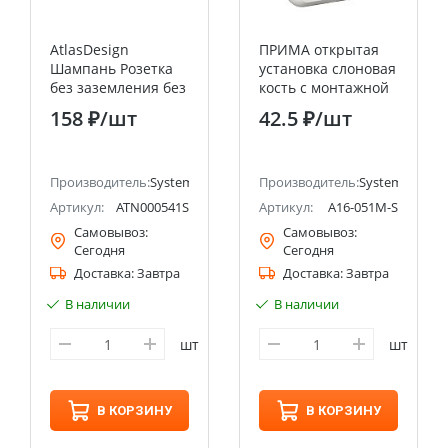
AtlasDesign
ПРИМА открытая
Шампань Розетка
установка слоновая
без заземления без
кость с монтажной
шторок, 16А, мех.,
пластиной
158 ₽
/шт
42.5 ₽
/шт
быстрозажим.
Выключатель 1
клемм
клавишный 6А
(оптовая упаковка)
ectric (ранее Schneider Electric)
Производитель:
Systeme Electric (ранее Schneider Electric)
Systeme Electric
Производитель:
Systeme Electri
(Schneider Electric)
Артикул:
ATN000541S
Артикул:
A16-051M-S
Самовывоз:
Самовывоз:
Сегодня
Сегодня
Доставка:
Завтра
Доставка:
Завтра
В наличии
В наличии
шт
шт
В КОРЗИНУ
В КОРЗИНУ