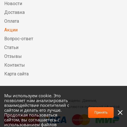
Новости
Доставка
Оплата
Акции
Вопрос-ответ
Статьи
Отзывы
Контакты
Карта сайта
Мы используем cookie. Это
позволяет нам анализировать
© DirectElectric, 2026, все права защищены. Данные,
взаимодействие посетителей с
опубликованные на этом сайте не являются публичной офертой.
сайтом и делать его лучше.
Принять
Продолжая пользоваться
сайтом, вы соглашаетесь с
использованием файлов