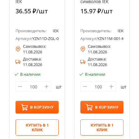
IEK
символов IEK
36.55 ₽
/шт
15.97 ₽
/шт
Производитель:
IEK
Производитель:
IEK
10
Артикул:
YZN11D-ZGL-002-K02
Артикул:
YZN11M-001-K00
Самовывоз:
Самовывоз:
11.08.2026
11.08.2026
Доставка:
Доставка:
11.08.2026
11.08.2026
В наличии
В наличии
шт
шт
В КОРЗИНУ
В КОРЗИНУ
КУПИТЬ В 1
КУПИТЬ В 1
КЛИК
КЛИК