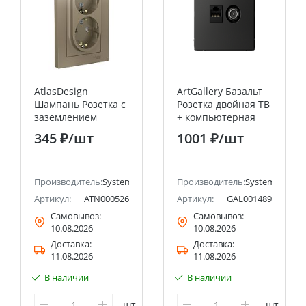
AtlasDesign
ArtGallery Базальт
Шампань Розетка с
Розетка двойная ТВ
заземлением
+ компьютерная
двойная, со
RJ45, кат. 5Е
345 ₽
/шт
1001 ₽
/шт
шторками 16А, (в
Systeme Electric
сборе с рамкой)
(Schneider Electric)
Systeme Electric
ectric (ранее Schneider Electric)
(Schneider Electric)
Производитель:
Systeme Electric (ранее Schneider Electric)
Производитель:
Systeme Electri
Артикул:
ATN000526
Артикул:
GAL001489
Самовывоз:
Самовывоз:
10.08.2026
10.08.2026
Доставка:
Доставка:
11.08.2026
11.08.2026
В наличии
В наличии
шт
шт