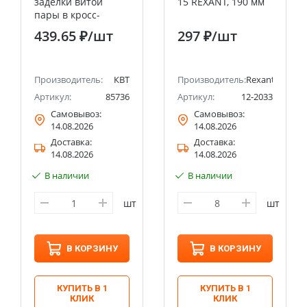
заделки витой
15 REXANT, 190 мм
пары в кросс-
панель PD-01 КВТ
439.65 ₽
/шт
297 ₽
/шт
Производитель:
КВТ
Производитель:
Rexant
Артикул:
85736
Артикул:
12-2033
Самовывоз:
Самовывоз:
14.08.2026
14.08.2026
Доставка:
Доставка:
14.08.2026
14.08.2026
В наличии
В наличии
к
шт
шт
В КОРЗИНУ
В КОРЗИНУ
КУПИТЬ В 1
КУПИТЬ В 1
КЛИК
КЛИК