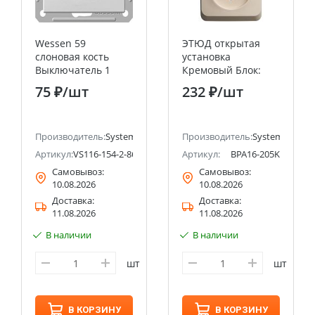
Wessen 59
ЭТЮД открытая
слоновая кость
установка
Выключатель 1
Кремовый Блок:
клавишный 16А
Розетка без
75 ₽
/шт
232 ₽
/шт
(сх.1) Systeme
заземления +
Electric (Schneider
Выключатель
Electric)
2клавишный
ectric (ранее Schneider Electric)
Производитель:
Systeme Electric (ранее Schneider Electric)
Systeme Electric
Производитель:
Systeme Electri
(Schneider Electric)
Артикул:
VS116-154-2-86
Артикул:
BPA16-205K
Самовывоз:
Самовывоз:
10.08.2026
10.08.2026
Доставка:
Доставка:
11.08.2026
11.08.2026
В наличии
В наличии
шт
шт
В КОРЗИНУ
В КОРЗИНУ