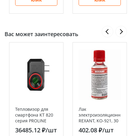
КЛИК
КЛИК
Вас может заинтересовать
Тепловизор для
Лак
смартфона KT 820
электроизоляционный
серия PROLINE
REXANT, KO-921, 30
цифровой
мл, флакон
36485.12 ₽
/шт
402.08 ₽
/шт
компактный КВТ