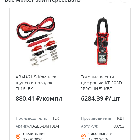
ARMA2L 5 Комплект
Токовые клещи
щупов и насадок
цифровые KT 206D
TL16 IEK
"PROLINE" КВТ
880.41 ₽
/компл
6284.39 ₽
/шт
Производитель:
IEK
Производитель:
КВТ
Артикул:
A2L5-DM10D-TL2-093-16
Артикул:
80753
Самовывоз:
Самовывоз:
13.08.2026
14.08.2026