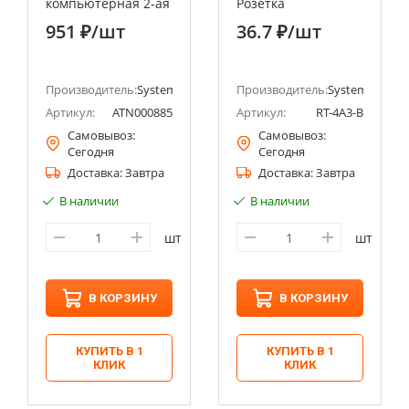
компьютерная 2-ая
Розетка
RJ45+RJ45, кат.5E
телефонная RJ11
951 ₽
/шт
36.7 ₽
/шт
Systeme Electric
Systeme Electric
(Schneider Electric)
(Schneider Electric)
ectric (ранее Schneider Electric)
Производитель:
Systeme Electric (ранее Schneider Electric)
Производитель:
Systeme Electri
Артикул:
ATN000885
Артикул:
RT-4A3-B
Самовывоз:
Самовывоз:
Сегодня
Сегодня
Доставка:
Завтра
Доставка:
Завтра
В наличии
В наличии
шт
шт
В КОРЗИНУ
В КОРЗИНУ
КУПИТЬ В 1
КУПИТЬ В 1
КЛИК
КЛИК