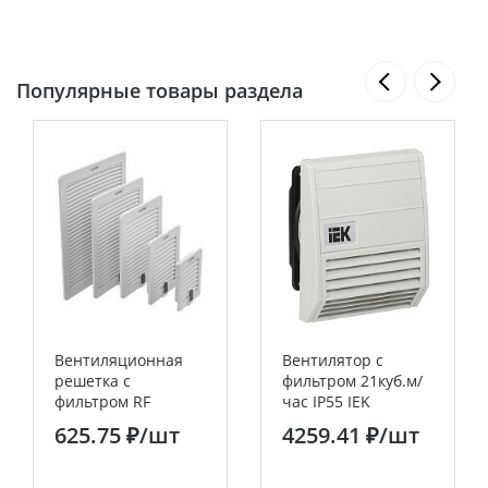
Популярные товары раздела
Вентиляционная
Вентилятор с
решетка с
фильтром 21куб.м/
фильтром RF
час IP55 IEK
112x112 мм, IP54
625.75 ₽
/шт
4259.41 ₽
/шт
DKC