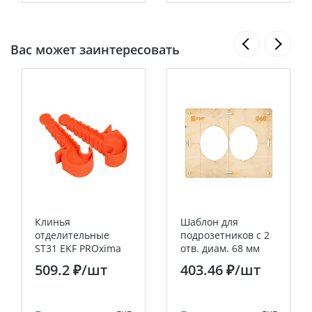
Вас может заинтересовать
Клинья
Шаблон для
отделительные
подрозетников c 2
ST31 EKF PROxima
отв. диам. 68 мм
EKF Expert
509.2 ₽
/шт
403.46 ₽
/шт