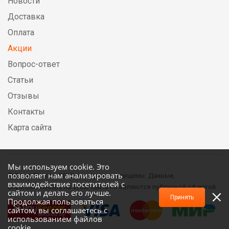
Новости
Доставка
Оплата
Акции
Вопрос-ответ
Статьи
Отзывы
Контакты
Карта сайта
Мы используем cookie. Это
позволяет нам анализировать
© DirectElectric, 2026, все права защищены. Данные,
взаимодействие посетителей с
опубликованные на этом сайте не являются публичной офертой.
сайтом и делать его лучше.
Принять
Продолжая пользоваться
сайтом, вы соглашаетесь с
использованием файлов
cookie.