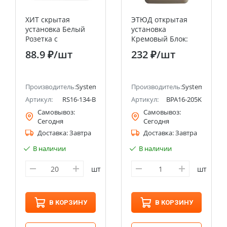
ХИТ скрытая
ЭТЮД открытая
установка Белый
установка
Розетка с
Кремовый Блок:
заземлением, 16А
Розетка без
88.9 ₽
/шт
232 ₽
/шт
Systeme Electric
заземления +
(Schneider Electric)
Выключатель
2клавишный
ectric (ранее Schneider Electric)
Производитель:
Systeme Electric (ранее Schneider Electric)
Systeme Electric
Производитель:
Systeme Electri
(Schneider Electric)
Артикул:
RS16-134-B
Артикул:
BPA16-205K
Самовывоз:
Самовывоз:
Сегодня
Сегодня
Доставка:
Завтра
Доставка:
Завтра
В наличии
В наличии
шт
шт
В КОРЗИНУ
В КОРЗИНУ