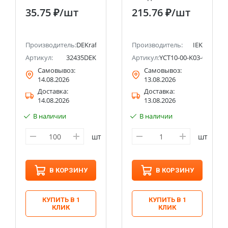
DEKraft
CTS 2,5мм2 3PIN IEK
35.75 ₽
/шт
215.76 ₽
/шт
Производитель:
DEKraft
Производитель:
IEK
-EC-4P
Артикул:
32435DEK
Артикул:
YCT10-00-K03-002-EC-
Самовывоз:
Самовывоз:
14.08.2026
13.08.2026
Доставка:
Доставка:
14.08.2026
13.08.2026
В наличии
В наличии
шт
шт
В КОРЗИНУ
В КОРЗИНУ
КУПИТЬ В 1
КУПИТЬ В 1
КЛИК
КЛИК