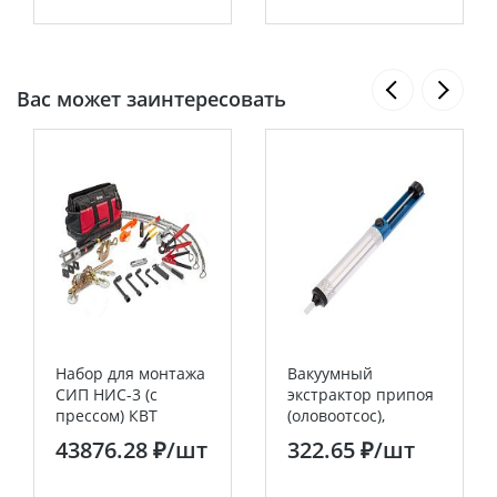
Вас может заинтересовать
Набор для монтажа
Вакуумный
СИП НИС-3 (с
экстрактор припоя
прессом) КВТ
(оловоотсос),
металл/пластик
43876.28 ₽
/шт
322.65 ₽
/шт
REXANT