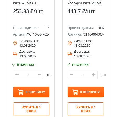
клеммной CTS
колодки клеммной
16мм2 3PIN IEK
CTS 10мм2 4PIN IEK
253.83 ₽
/шт
443.7 ₽
/шт
Производитель:
IEK
Производитель:
IEK
Артикул:
YCT10-00-K03-016-A-3P
Артикул:
YCT10-00-K03-010-EC-
Самовывоз:
Самовывоз:
13.08.2026
13.08.2026
Доставка:
Доставка:
13.08.2026
13.08.2026
В наличии
В наличии
шт
шт
В КОРЗИНУ
В КОРЗИНУ
КУПИТЬ В 1
КУПИТЬ В 1
КЛИК
КЛИК