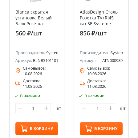
Blanca скрытая
AtlasDesign Сталь
установка Белый
Розетка TV+RJ45
Блок:Розетка
кат.5E Systeme
заземляющий
Electric (Schneider
560 ₽
/шт
856 ₽
/шт
контакт шт
Electric)
16А+выкл1кл.+выкл
1кл. Systeme
ectric (ранее Schneider Electric)
Electric (Schneider
Производитель:
Systeme Electric (ранее Schneider Electric)
Производитель:
Systeme Electri
Electric)
Артикул:
BLNBS101101
Артикул:
ATN000989
Самовывоз:
Самовывоз:
10.08.2026
10.08.2026
Доставка:
Доставка:
11.08.2026
11.08.2026
В наличии
В наличии
шт
шт
В КОРЗИНУ
В КОРЗИНУ