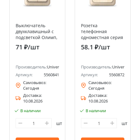
Выключатель
Розетка
двухклавишный с
телефонная
подсветкой Олимп,
одноместная серия
открытой
"Олимп",о/у, 1А,
71 ₽
/шт
58.1 ₽
/шт
установки, 10А,
RJ12, сосна
220В, сосна
(еврослот)
UNIVERSAL
UNIVERSAL
ectric (ранее Schneider Electric)
Производитель:
Universal
Производитель:
Universal
Артикул:
5560841
Артикул:
5560872
Самовывоз:
Самовывоз:
Сегодня
Сегодня
Доставка:
Доставка:
10.08.2026
10.08.2026
В наличии
В наличии
шт
шт