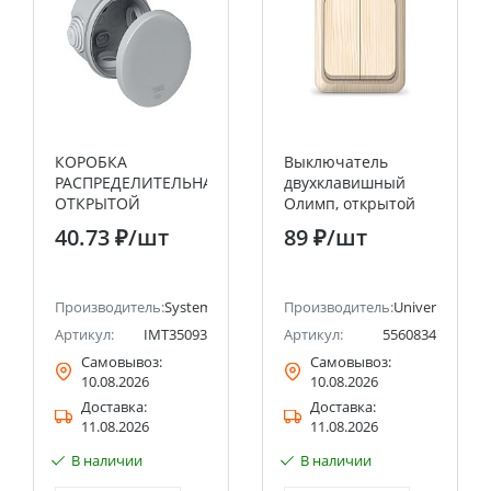
КОРОБКА
Выключатель
РАСПРЕДЕЛИТЕЛЬНАЯ
двухклавишный
ОТКРЫТОЙ
Олимп, открытой
УСТАНОВКИ 65X40
установки, 10А,
40.73 ₽
/шт
89 ₽
/шт
Systeme Electric
220В, сосна
(Schneider Electric)
UNIVERSAL
ectric (ранее Schneider Electric)
Производитель:
Systeme Electric (ранее Schneider Electric)
Производитель:
Universal
Артикул:
IMT35093
Артикул:
5560834
Самовывоз:
Самовывоз:
10.08.2026
10.08.2026
Доставка:
Доставка:
11.08.2026
11.08.2026
В наличии
В наличии