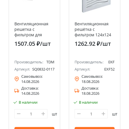
Вентиляционная
Вентиляционная
решетка с
решётка с
фильтром для
фильтром 124x124
вентилятора ВФУ
мм IP54 EKF
1507.05 ₽
/шт
1262.92 ₽
/шт
SQ0832-0112 (204
PROxima
мм) TDM
Производитель:
TDM
Производитель:
EKF
Артикул:
SQ0832-0117
Артикул:
EXF52
Самовывоз:
Самовывоз:
14.08.2026
18.08.2026
Доставка:
Доставка:
14.08.2026
18.08.2026
В наличии
В наличии
шт
шт