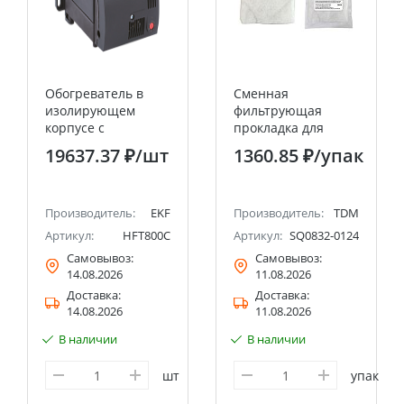
Обогреватель в
Сменная
изолирующем
фильтрующая
корпусе с
прокладка для
вентилятором и
вентиляционной
19637.37 ₽
/шт
1360.85 ₽
/упак
термостатом 800Вт,
решетки SQ0832-
230В EKF PROxima
0119 (323 мм) упак.
5 шт. TDM
Производитель:
EKF
Производитель:
TDM
Артикул:
HFT800C
Артикул:
SQ0832-0124
Самовывоз:
Самовывоз:
14.08.2026
11.08.2026
Доставка:
Доставка:
14.08.2026
11.08.2026
В наличии
В наличии
шт
упак