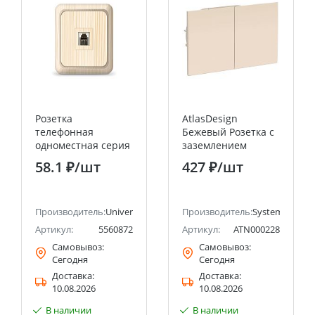
Розетка
AtlasDesign
телефонная
Бежевый Розетка с
одноместная серия
заземлением
"Олимп",о/у, 1А,
двойная, со
58.1 ₽
/шт
427 ₽
/шт
RJ12, сосна
шторками с
(еврослот)
крышкой, 16А, (в
UNIVERSAL
сборе с рамкой)
ectric (ранее Schneider Electric)
Производитель:
Universal
Systeme Electric
Производитель:
Systeme Electri
(Schneider Electric)
Артикул:
5560872
Артикул:
ATN000228
Самовывоз:
Самовывоз:
Сегодня
Сегодня
Доставка:
Доставка:
10.08.2026
10.08.2026
В наличии
В наличии