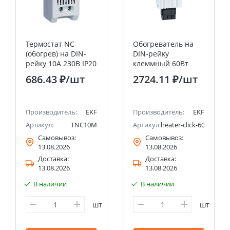
Термостат NC
Обогреватель на
(обогрев) на DIN-
DIN-рейку
рейку 10А 230В IP20
клеммный 60Вт
EKF PROxima
230В IP20 EKF
686.43 ₽
/шт
2724.11 ₽
/шт
PROxima
Производитель:
EKF
Производитель:
EKF
Артикул:
TNC10M
Артикул:
heater-click-60-20
Самовывоз:
Самовывоз:
13.08.2026
13.08.2026
Доставка:
Доставка:
13.08.2026
13.08.2026
В наличии
В наличии
шт
шт