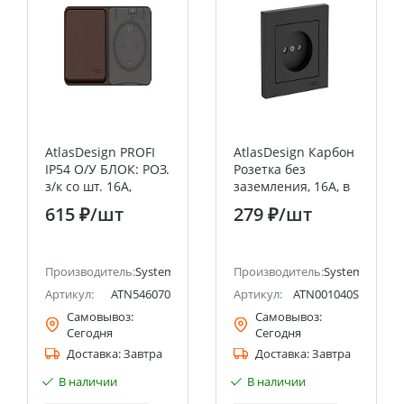
AtlasDesign PROFI
AtlasDesign Карбон
IP54 О/У БЛОК: РОЗ.
Розетка без
з/к со шт. 16А,
заземления, 16А, в
ВЫКЛ.1-клав.10А,
сборе,
615 ₽
/шт
279 ₽
/шт
КОРИЧНЕВЫЙ
быстрозажим.
Systeme Electric
клемм
(Schneider Electric)
ectric (ранее Schneider Electric)
Производитель:
Systeme Electric (ранее Schneider Electric)
Производитель:
Systeme Electri
Артикул:
ATN546070
Артикул:
ATN001040S
Самовывоз:
Самовывоз:
Сегодня
Сегодня
Доставка:
Завтра
Доставка:
Завтра
В наличии
В наличии