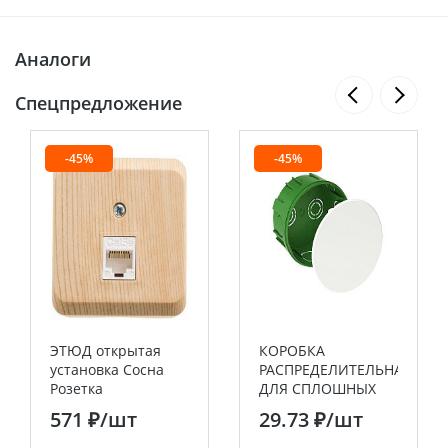
Аналоги
Спецпредложение
-45%
-45%
ЭТЮД открытая
КОРОБКА
установка Сосна
РАСПРЕДЕЛИТЕЛЬНАЯ
Розетка
ДЛЯ СПЛОШНЫХ
компьютерная RJ45
СТЕН 100(88)X50
571 ₽
/шт
29.73 ₽
/шт
категория 5E
Systeme Electric
Systeme Electric
(Schneider Electric)