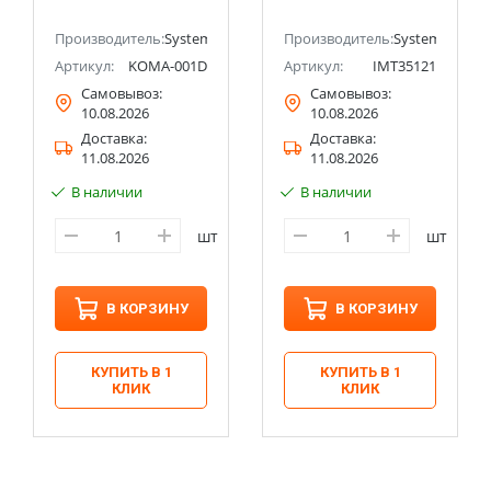
(Schneider Electric)
ectric (ранее Schneider Electric)
Производитель:
Systeme Electric (ранее Schneider Electric)
Производитель:
Systeme Electri
Артикул:
KOMA-001D
Артикул:
IMT35121
Самовывоз:
Самовывоз:
10.08.2026
10.08.2026
Доставка:
Доставка:
11.08.2026
11.08.2026
В наличии
В наличии
шт
шт
В КОРЗИНУ
В КОРЗИНУ
КУПИТЬ В 1
КУПИТЬ В 1
КЛИК
КЛИК