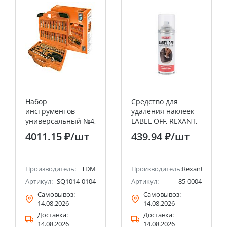
Набор
Средство для
инструментов
удаления наклеек
универсальный №4,
LABEL OFF, REXANT,
46 позиций, CR-V
150 мл, аэрозоль
4011.15 ₽
/шт
439.94 ₽
/шт
сталь "Алмаз" TDM
Производитель:
TDM
Производитель:
Rexant
Артикул:
SQ1014-0104
Артикул:
85-0004
Самовывоз:
Самовывоз:
14.08.2026
14.08.2026
Доставка:
Доставка:
14.08.2026
14.08.2026