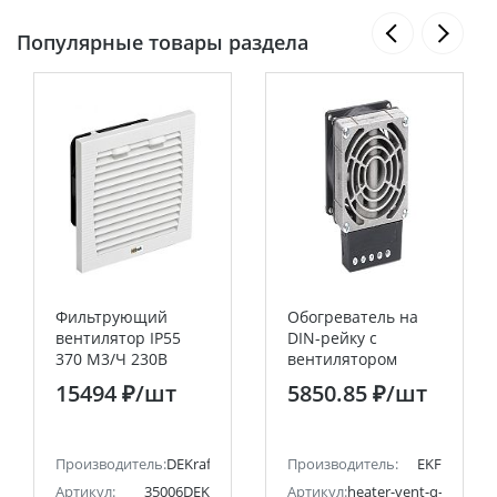
Популярные товары раздела
Фильтрующий
Обогреватель на
вентилятор IP55
DIN-рейку с
370 M3/Ч 230В
вентилятором
ЦВЕТ RAL7035
200Вт 230В IP20
15494 ₽
/шт
5850.85 ₽
/шт
Quadro EKF
PROxima
Производитель:
DEKraft
Производитель:
EKF
Артикул:
35006DEK
Артикул:
heater-vent-q-200-20