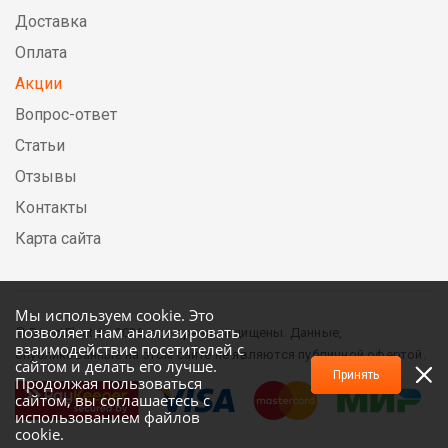
Доставка
Оплата
Акции
Вопрос-ответ
Статьи
Отзывы
Контакты
Карта сайта
Мы используем cookie. Это
позволяет нам анализировать
© DirectElectric, 2026, все права защищены. Данные,
взаимодействие посетителей с
опубликованные на этом сайте не являются публичной офертой.
сайтом и делать его лучше.
Принять
Продолжая пользоваться
сайтом, вы соглашаетесь с
использованием файлов
cookie.