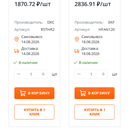
температуры 0…
EKF PROxima
1870.72 ₽
/шт
2836.91 ₽
/шт
+60°C, NС-контакт
DKC
Производитель:
DKC
Производитель:
EKF
Артикул:
R5THR2
Артикул:
HFAN120
Самовывоз:
Самовывоз:
14.08.2026
18.08.2026
Доставка:
Доставка:
14.08.2026
18.08.2026
В наличии
В наличии
шт
шт
В КОРЗИНУ
В КОРЗИНУ
КУПИТЬ В 1
КУПИТЬ В 1
КЛИК
КЛИК