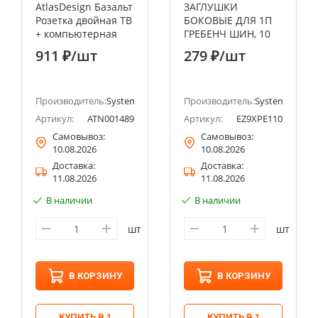
AtlasDesign Базальт
ЗАГЛУШКИ
Розетка двойная ТВ
БОКОВЫЕ ДЛЯ 1П
+ компьютерная
ГРЕБЕНЧ ШИН, 10
RJ45, кат. 5Е
шт.
911 ₽
/шт
279 ₽
/шт
Systeme Electric
(Schneider Electric)
ectric (ранее Schneider Electric)
Производитель:
Systeme Electric (ранее Schneider Electric)
Производитель:
Systeme Electri
Артикул:
ATN001489
Артикул:
EZ9XPE110
Самовывоз:
Самовывоз:
10.08.2026
10.08.2026
Доставка:
Доставка:
11.08.2026
11.08.2026
В наличии
В наличии
шт
шт
В КОРЗИНУ
В КОРЗИНУ
КУПИТЬ В 1
КУПИТЬ В 1