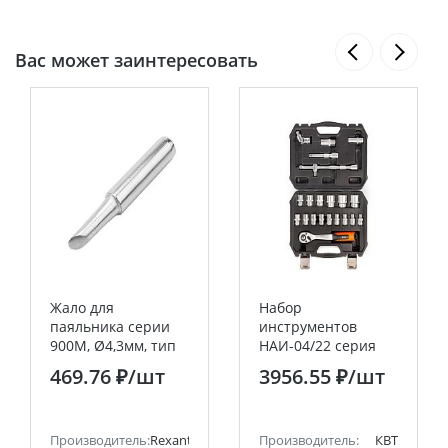
Вас может заинтересовать
Жало для
Набор
паяльника серии
инструментов
900М, Ø4,3мм, тип
НАИ-04/22 серия
скошенный
KBT-PROFESSIONAL
469.76 ₽
/шт
3956.55 ₽
/шт
большой 4,0мм,
блистер REXANT
Производитель:
Rexant
Производитель:
КВТ