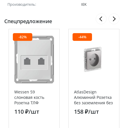
Производитель:
IEK
Спецпредложение
-82%
-44%
Wessen 59
AtlasDesign
слоновая кость
Алюминий Розетка
Розетка ТЛФ
без заземления без
двойная RJ11
шторок, 16А, мех.,
110 ₽
/шт
158 ₽
/шт
Systeme Electric
быстрозажим.
(Schneider Electric)
клемм