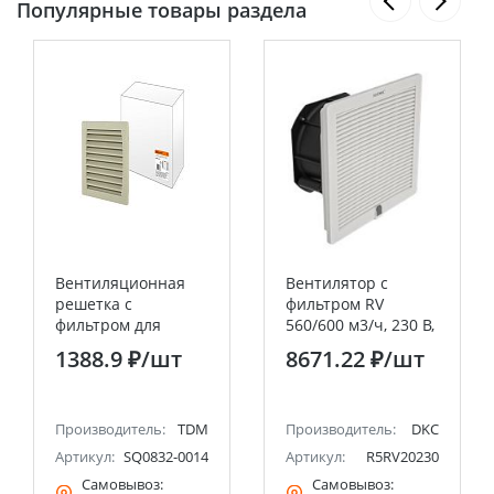
Популярные товары раздела
Вентиляционная
Вентилятор с
решетка с
фильтром RV
фильтром для
560/600 м3/ч, 230 В,
вентилятора
325x325 мм, IP54
1388.9 ₽
/шт
8671.22 ₽
/шт
SQ0832-0010 (150
DKC
мм) TDM
Производитель:
TDM
Производитель:
DKC
Артикул:
SQ0832-0014
Артикул:
R5RV20230
Самовывоз:
Самовывоз: