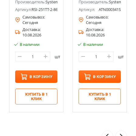
ectric (ранее Schneider Electric)
Производитель:
Systeme Electric (ранее Schneider Electric)
Производитель:
Systeme Electri
Артикул:
RSI-251TT-2-86
Артикул:
ATN000341S
Самовывоз:
Самовывоз:
Сегодня
Сегодня
Доставка:
Доставка:
10.08.2026
10.08.2026
В наличии
В наличии
шт
шт
В КОРЗИНУ
В КОРЗИНУ
КУПИТЬ В 1
КУПИТЬ В 1
КЛИК
КЛИК