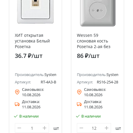
ХИТ открытая
Wessen 59
установка Белый
слоновая кость
Розетка
Розетка 2-ая без
телефонная RJ11
заземления со
36.7 ₽
/шт
86 ₽
/шт
Systeme Electric
шторками, (в сборе
(Schneider Electric)
с рамкой) Systeme
Electric (Schneider
ectric (ранее Schneider Electric)
Производитель:
Systeme Electric (ранее Schneider Electric)
Electric)
Производитель:
Systeme Electri
Артикул:
RT-4A3-B
Артикул:
RS16-254-28
Самовывоз:
Самовывоз:
10.08.2026
10.08.2026
Доставка:
Доставка:
11.08.2026
11.08.2026
В наличии
В наличии
шт
шт