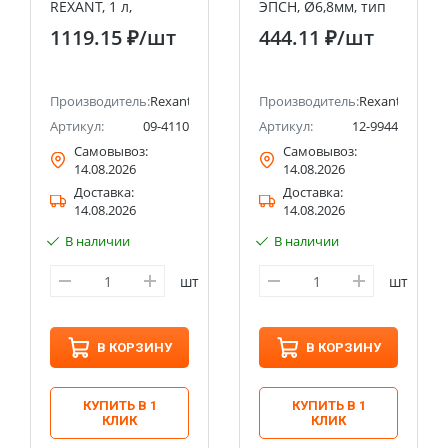
REXANT, 1 л,
ЭПСН, Ø6,8мм, тип
(Абсолютированный
плоский, блистер
1119.15 ₽
/шт
444.11 ₽
/шт
99,7%)
REXANT
na
Производитель:
Rexant
Производитель:
Rexant
Артикул:
09-4110
Артикул:
12-9944
Самовывоз:
Самовывоз:
14.08.2026
14.08.2026
Доставка:
Доставка:
14.08.2026
14.08.2026
В наличии
В наличии
шт
шт
В КОРЗИНУ
В КОРЗИНУ
КУПИТЬ В 1
КУПИТЬ В 1
КЛИК
КЛИК