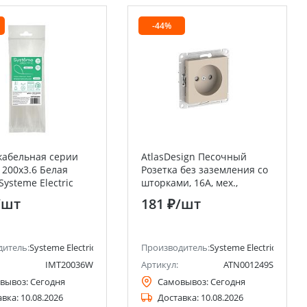
-44%
кабельная серии
AtlasDesign Песочный
 200х3.6 Белая
Розетка без заземления со
Systeme Electric
шторками, 16А, мех.,
er Electric)
быстрозажим. клемм
/шт
181 ₽
/шт
ctric)
дитель:
Systeme Electric (ранее Schneider Electric)
Производитель:
Systeme Electric (ранее 
IMT20036W
Артикул:
ATN001249S
вывоз:
Сегодня
Самовывоз:
Сегодня
авка:
10.08.2026
Доставка:
10.08.2026