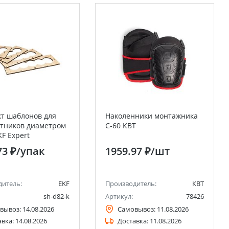
т шаблонов для
Наколенники монтажника
тников диаметром
С-60 КВТ
KF Expert
73 ₽
/упак
1959.97 ₽
/шт
дитель:
EKF
Производитель:
КВТ
sh-d82-k
Артикул:
78426
вывоз:
14.08.2026
Самовывоз:
11.08.2026
авка:
14.08.2026
Доставка:
11.08.2026