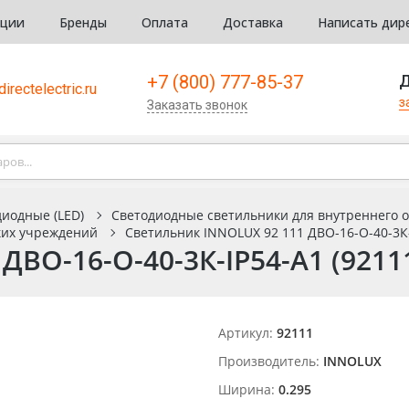
кции
Бренды
Оплата
Доставка
Написать дир
+7 (800) 777-85-37
Д
irectelectric.ru
з
Заказать звонок
иодные (LED)
Светодиодные светильники для внутреннего 
ких учреждений
Светильник INNOLUX 92 111 ДВО-16-О-40-3К-
ДВО-16-О-40-3К-IP54-A1 (9211
Артикул:
92111
Производитель:
INNOLUX
Ширина:
0.295