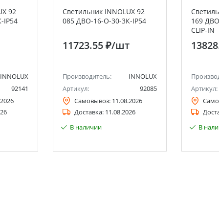
UX 92
Светильник INNOLUX 92
Светиль
-IP54
085 ДВО-16-O-30-3К-IP54
169 ДВО
CLIP-IN
11723.55 ₽
/шт
13828
INNOLUX
Производитель:
INNOLUX
Произво
92141
Артикул:
92085
Артикул:
.2026
Самовывоз:
11.08.2026
Само
026
Доставка:
11.08.2026
Дост
В наличии
В нал