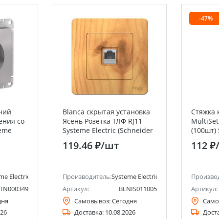
-47%
ний
Blanca скрытая установка
Стяжка 
ения со
Ясень Розетка ТЛФ RJ11
MultiSet
teme
Systeme Electric (Schneider
(100шт) 
lectric)
Electric)
(Schneid
119.46 ₽
/шт
112 ₽
me Electric (ранее Schneider Electric)
Производитель:
Systeme Electric (ранее Schneider Ele
Произво
TN000349
Артикул:
BLNIS011005
Артикул:
дня
Самовывоз:
Сегодня
Само
026
Доставка:
10.08.2026
Дост