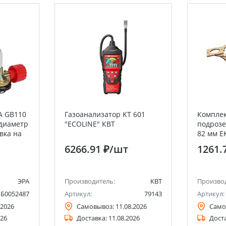
А GB110
Газоанализатор KT 601
Комплек
 диаметр
"ECOLINE" КВТ
подрозе
вка на
82 мм E
6266.91 ₽
/шт
1261.
ЭРА
Производитель:
КВТ
Произво
Б0052487
Артикул:
79143
Артикул:
.2026
Самовывоз:
11.08.2026
Само
026
Доставка:
11.08.2026
Дост