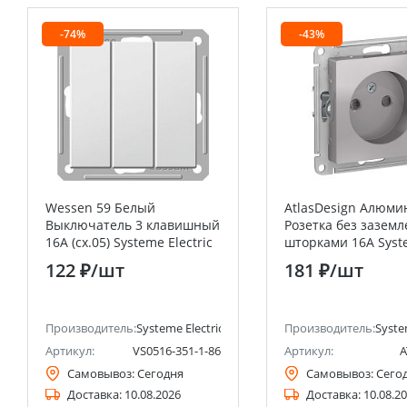
-74%
-43%
Wessen 59 Белый
AtlasDesign Алюми
Выключатель 3 клавишный
Розетка без заземл
16А (сх.05) Systeme Electric
шторками 16А Sys
(Schneider Electric)
Electric (Schneider E
122 ₽
/шт
181 ₽
/шт
анее Schneider Electric)
Производитель:
Systeme Electric (ранее Schneider Electric)
Производитель:
Syste
Артикул:
VS0516-351-1-86
Артикул:
A
Самовывоз:
Сегодня
Самовывоз:
Сего
Доставка:
10.08.2026
Доставка:
10.08.2