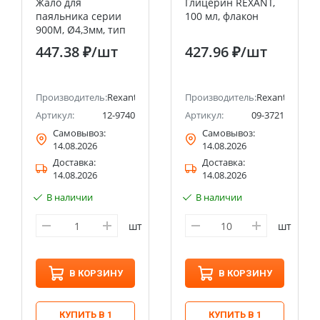
Жало для
Глицерин REXANT,
паяльника серии
100 мл, флакон
900М, Ø4,3мм, тип
плоский малый
447.38 ₽
/шт
427.96 ₽
/шт
1,6мм, блистер
REXANT
Производитель:
Rexant
Производитель:
Rexant
Артикул:
12-9740
Артикул:
09-3721
Самовывоз:
Самовывоз:
14.08.2026
14.08.2026
Доставка:
Доставка:
14.08.2026
14.08.2026
В наличии
В наличии
шт
шт
В КОРЗИНУ
В КОРЗИНУ
КУПИТЬ В 1
КУПИТЬ В 1