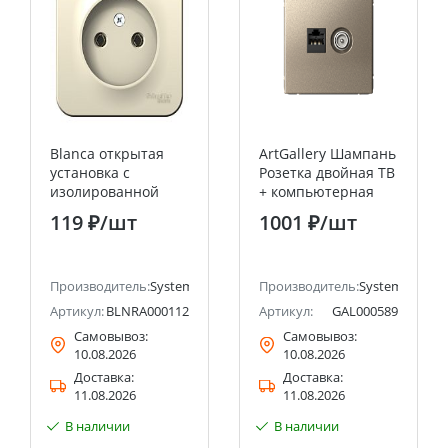
Blanca открытая
ArtGallery Шампань
установка с
Розетка двойная ТВ
изолированной
+ компьютерная
пластиной
RJ45, кат. 5Е
119 ₽
/шт
1001 ₽
/шт
Молочный Розетка
Systeme Electric
без заземления 16А
(Schneider Electric)
Systeme Electric
ectric (ранее Schneider Electric)
(Schneider Electric)
Производитель:
Systeme Electric (ранее Schneider Electric)
Производитель:
Systeme Electri
Артикул:
BLNRA000112
Артикул:
GAL000589
Самовывоз:
Самовывоз:
10.08.2026
10.08.2026
Доставка:
Доставка:
11.08.2026
11.08.2026
В наличии
В наличии