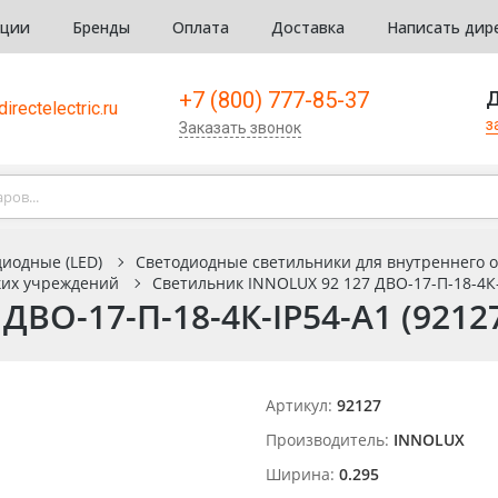
кции
Бренды
Оплата
Доставка
Написать дир
+7 (800) 777-85-37
Д
irectelectric.ru
з
Заказать звонок
иодные (LED)
Светодиодные светильники для внутреннего 
ких учреждений
Светильник INNOLUX 92 127 ДВО-17-П-18-4К-
ДВО-17-П-18-4К-IP54-A1 (9212
Артикул:
92127
Производитель:
INNOLUX
Ширина:
0.295