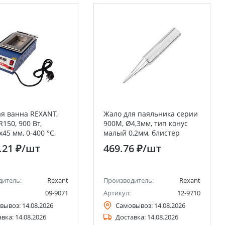
я ванна REXANT,
Жало для паяльника серии
150, 900 Вт,
900М, Ø4,3мм, тип конус
45 мм, 0-400 °C,
малый 0,2мм, блистер
ая
REXANT
.21 ₽
/шт
469.76 ₽
/шт
дитель:
Rexant
Производитель:
Rexant
09-9071
Артикул:
12-9710
вывоз:
14.08.2026
Самовывоз:
14.08.2026
авка:
14.08.2026
Доставка:
14.08.2026