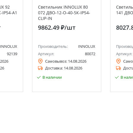
UX 92
Светильник INNOLUX 80
Светиль
-IP54-A1
072 ДВО-12-О-40-5К-IP54-
141 ДВО
CLIP-IN
т
9862.49 ₽
/шт
8027.
INNOLUX
Производитель:
INNOLUX
Произво
92139
Артикул:
80072
Артикул:
.2026
Самовывоз:
14.08.2026
Само
026
Доставка:
14.08.2026
Дост
В наличии
В нал