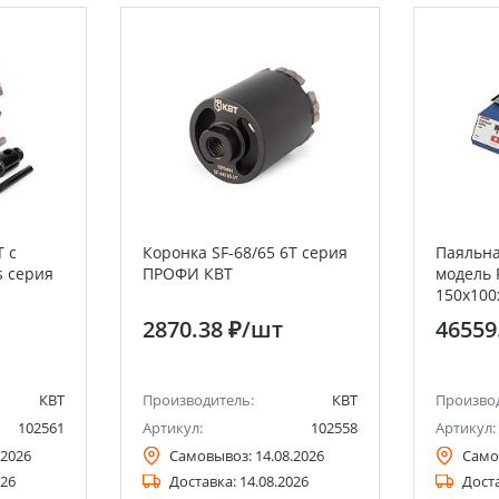
T с
Коронка SF-68/65 6T серия
Паяльна
s серия
ПРОФИ КВТ
модель R
150х100х
цифров
2870.38 ₽
/шт
46559
КВТ
Производитель:
КВТ
Произво
102561
Артикул:
102558
Артикул:
.2026
Самовывоз:
14.08.2026
Само
026
Доставка:
14.08.2026
Дост