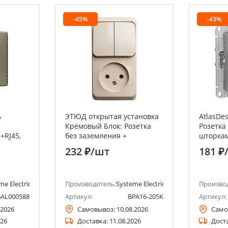
-45%
-43%
ь
ЭТЮД открытая установка
AtlasDe
Кремовый Блок: Розетка
Розетка
+RJ45,
без заземления +
шторкам
ysteme
Выключатель 2клавишный
Electric 
232 ₽
/шт
181 ₽
lectric)
Systeme Electric (Schneider
Electric)
me Electric (ранее Schneider Electric)
Производитель:
Systeme Electric (ранее Schneider Ele
Произво
AL000588
Артикул:
BPA16-205K
Артикул:
.2026
Самовывоз:
10.08.2026
Само
026
Доставка:
11.08.2026
Дост