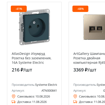
-41%
-48%
AtlasDesign Изумруд
ArtGallery Шампан
Розетка без заземления,
Розетка двойная
16А Systeme Electric
компьютерная RJ45
(Schneider Electric)
кат.6А, механизм S
216 ₽
/шт
3369 ₽
/шт
Electric (Schneider E
анее Schneider Electric)
Производитель:
Systeme Electric (ранее Schneider Electric)
Производитель:
Syste
Артикул:
ATN000841
Артикул:
G
Самовывоз:
10.08.2026
Самовывоз:
10.08
Доставка:
11.08.2026
Доставка:
11.08.2