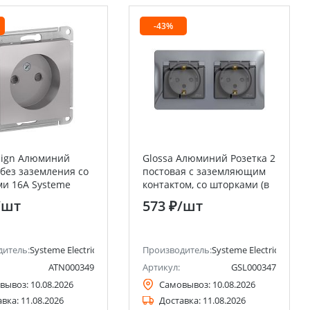
-43%
sign Алюминий
Glossa Алюминий Розетка 2
 без заземления со
постовая с заземляющим
и 16А Systeme
контактом, со шторками (в
(Schneider Electric)
сборе с рамкой), IP44
/шт
573 ₽
/шт
Systeme Electric (Schneider
Electric)
ctric)
дитель:
Systeme Electric (ранее Schneider Electric)
Производитель:
Systeme Electric (ранее 
ATN000349
Артикул:
GSL000347
вывоз:
10.08.2026
Самовывоз:
10.08.2026
авка:
11.08.2026
Доставка:
11.08.2026