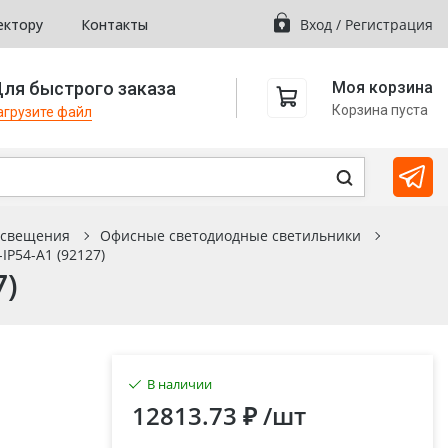
ектору
Контакты
Вход
/
Регистрация
ля быстрого заказа
Моя корзина
Корзина пуста
агрузите файл
освещения
Офисные светодиодные светильники
IP54-A1 (92127)
7)
В наличии
12813.73 ₽
/шт