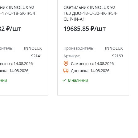
ник INNOLUX 92
Светильник INNOLUX 92
-17-О-18-5К-IP54
163 ДВО-18-O-30-4К-IP54-
CLIP-IN-A1
82 ₽
/шт
19685.85 ₽
/шт
дитель:
INNOLUX
Производитель:
INNOLUX
92141
Артикул:
92163
вывоз:
14.08.2026
Самовывоз:
14.08.2026
авка:
14.08.2026
Доставка:
14.08.2026
ичии
В наличии