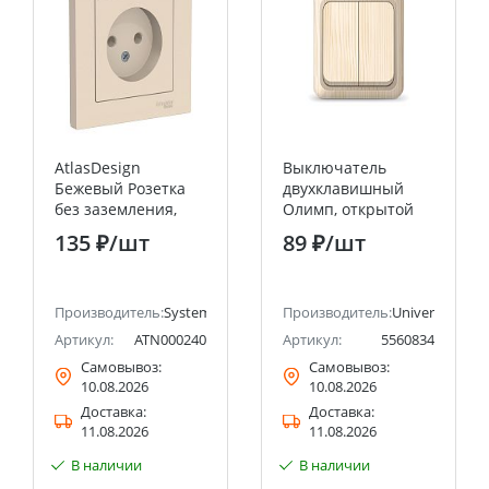
AtlasDesign
Выключатель
Бежевый Розетка
двухклавишный
без заземления,
Олимп, открытой
16А, (в сборе с
установки, 10А,
135 ₽
/шт
89 ₽
/шт
рамкой) Systeme
220В, сосна
Electric (Schneider
UNIVERSAL
Electric)
ectric (ранее Schneider Electric)
Производитель:
Systeme Electric (ранее Schneider Electric)
Производитель:
Universal
Артикул:
ATN000240
Артикул:
5560834
Самовывоз:
Самовывоз:
10.08.2026
10.08.2026
Доставка:
Доставка:
11.08.2026
11.08.2026
В наличии
В наличии