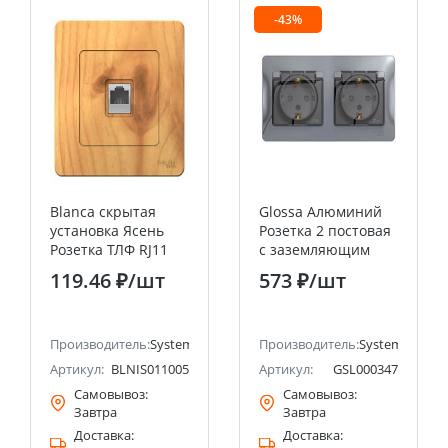
-43%
Blanca скрытая
Glossa Алюминий
установка Ясень
Розетка 2 постовая
Розетка ТЛФ RJ11
с заземляющим
Systeme Electric
контактом, со
119.46 ₽
/шт
573 ₽
/шт
(Schneider Electric)
шторками (в сборе
с рамкой), IP44
Systeme Electric
ectric (ранее Schneider Electric)
Производитель:
Systeme Electric (ранее Schneider Electric)
(Schneider Electric)
Производитель:
Systeme Electri
Артикул:
BLNIS011005
Артикул:
GSL000347
Самовывоз:
Самовывоз:
Завтра
Завтра
Доставка:
Доставка: