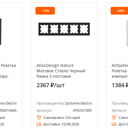
-13%
-44%
 Розетка
AtlasDesign Nature
ArtGall
Матовое Стекло Черный
Розетка
боре,
Рамка 5-постовая
компьют
мм
(Schneider Electric) Systeme
кат. 5е
2367 ₽
/шт
1384 
Electric (Schneider Electric)
Electric 
me Electric (ранее Schneider Electric)
Производитель:
Systeme Electric (ранее Schneider Ele
Произво
N001044S
Артикул:
ATN331005
Артикул:
дня
Самовывоз:
Сегодня
Само
026
Доставка:
10.08.2026
Дост