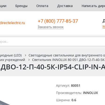
кции
Бренды
Оплата
Доставка
Написать дир
+7 (800) 777-85-37
Д
irectelectric.ru
з
Заказать звонок
иодные (LED)
Светодиодные светильники для внутреннего 
ких учреждений
Светильник INNOLUX 80 051 ДВО-12-П-40-5К-I
ВО-12-П-40-5К-IP54-CLIP-IN-A
Артикул:
80051
Производитель:
INNOLUX
Ширина:
0.6