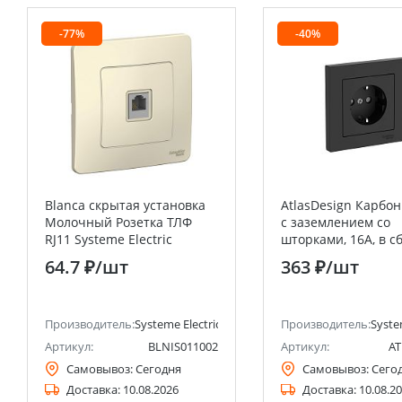
-77%
-40%
Blanca скрытая установка
AtlasDesign Карбон
Молочный Розетка ТЛФ
с заземлением со
RJ11 Systeme Electric
шторками, 16А, в с
(Schneider Electric)
быстрозажим. кле
64.7 ₽
/шт
363 ₽
/шт
анее Schneider Electric)
Производитель:
Systeme Electric (ранее Schneider Electric)
Производитель:
Syste
Артикул:
BLNIS011002
Артикул:
AT
Самовывоз:
Сегодня
Самовывоз:
Сего
Доставка:
10.08.2026
Доставка:
10.08.2