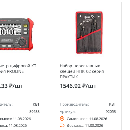
метр цифровой KT
Набор переставных
рия PROLINE
клещей НПК-02 серия
ПРАКТИК
.33 ₽
/шт
1546.92 ₽
/шт
дитель:
КВТ
Производитель:
КВТ
89638
Артикул:
92053
вывоз:
11.08.2026
Самовывоз:
11.08.2026
авка:
11.08.2026
Доставка:
11.08.2026