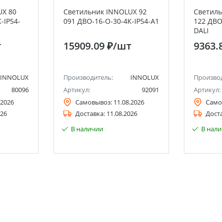
UX 80
Светильник INNOLUX 92
Светиль
-IP54-
091 ДВО-16-O-30-4К-IP54-A1
122 ДВО
DALI
т
15909.09 ₽
/шт
9363.
INNOLUX
Производитель:
INNOLUX
Произво
80096
Артикул:
92091
Артикул:
.2026
Самовывоз:
11.08.2026
Само
026
Доставка:
11.08.2026
Дост
В наличии
В нал