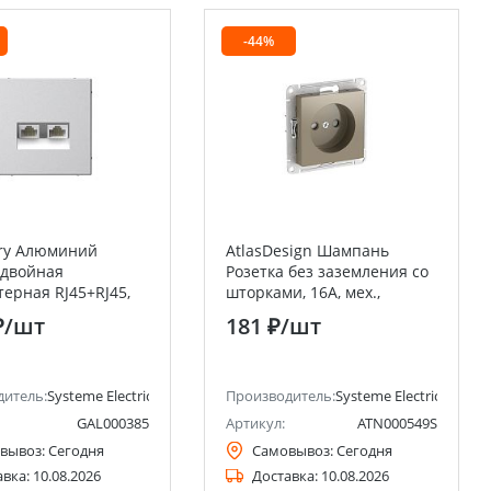
-44%
ery Алюминий
AtlasDesign Шампань
 двойная
Розетка без заземления со
ерная RJ45+RJ45,
шторками, 16А, мех.,
, механизм Systeme
быстрозажим. клемм
₽
/шт
181 ₽
/шт
(Schneider Electric)
ctric)
дитель:
Systeme Electric (ранее Schneider Electric)
Производитель:
Systeme Electric (ранее 
GAL000385
Артикул:
ATN000549S
вывоз:
Сегодня
Самовывоз:
Сегодня
авка:
10.08.2026
Доставка:
10.08.2026