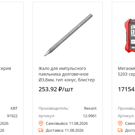
серия
Жало для импульсного
Мегаом
паяльника долговечное
5203 се
Ø3,8мм, тип конус, блистер
REXANT
253.92 ₽
/шт
17154
КВТ
Производитель:
Rexant
Произво
91922
Артикул:
12-9961
Артикул:
.2026
Самовывоз:
11.08.2026
Само
026
Доставка:
11.08.2026
Дост