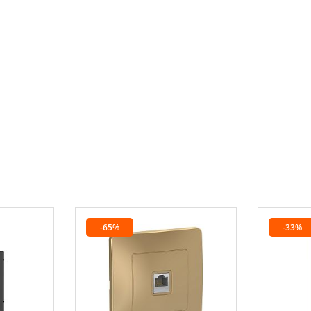
-65%
-33%