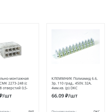
ельно-монтажная
КЛЕММНИК Полиамид 6.6,
СМК 2273-248 (с
3р, 110 град., 450V, 32А,
8 отверстий 0,5-
4мм.кв. (р) DKC
(50шт.) EKF PROxima
 ₽
/шт
66.09 ₽
/шт
дитель:
EKF
Производитель:
DKC