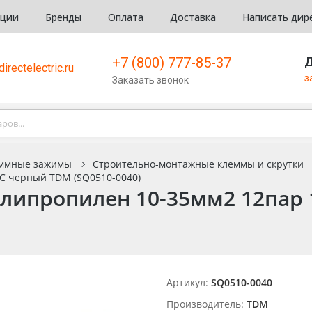
кции
Бренды
Оплата
Доставка
Написать дир
+7 (800) 777-85-37
Д
irectelectric.ru
з
Заказать звонок
ммные зажимы
Строительно-монтажные клеммы и скрутки
С черный TDM (SQ0510-0040)
липропилен 10-35мм2 12пар 
Артикул:
SQ0510-0040
Производитель:
TDM