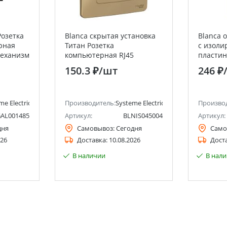
Розетка
Blanca скрытая установка
Blanca 
рная
Титан Розетка
с изоли
 механизм
компьютерная RJ45
пласти
chneider
Systeme Electric (Schneider
Розетка
150.3 ₽
/шт
246 ₽
Electric)
заземле
Electric 
me Electric (ранее Schneider Electric)
Производитель:
Systeme Electric (ранее Schneider Ele
Произво
AL001485
Артикул:
BLNIS045004
Артикул:
дня
Самовывоз:
Сегодня
Само
026
Доставка:
10.08.2026
Дост
В наличии
В нал