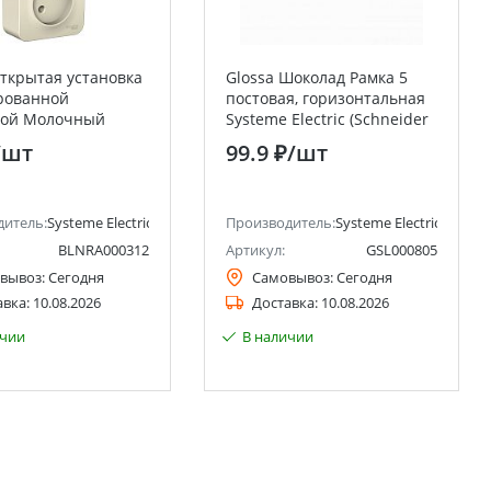
открытая установка
Glossa Шоколад Рамка 5
рованной
постовая, горизонтальная
ной Молочный
Systeme Electric (Schneider
 тройная без
Electric)
/шт
99.9 ₽
/шт
ния 16А Systeme
(Schneider Electric)
ctric)
дитель:
Systeme Electric (ранее Schneider Electric)
Производитель:
Systeme Electric (ранее 
BLNRA000312
Артикул:
GSL000805
вывоз:
Сегодня
Самовывоз:
Сегодня
авка:
10.08.2026
Доставка:
10.08.2026
ичии
В наличии