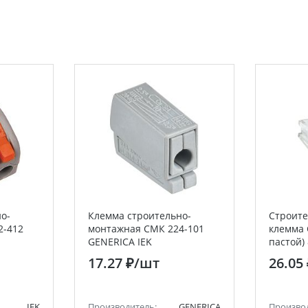
о-
Клемма строительно-
Строит
2-412
монтажная СМК 224-101
клемма 
GENERICA IEK
пастой) 
2.5мм2 
17.27 ₽
/шт
26.05
IEK
Производитель:
GENERICA
Произво