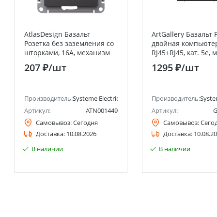
AtlasDesign Базальт
ArtGallery Базальт 
Розетка без заземления со
двойная компьюте
шторками, 16А, механизм
RJ45+RJ45, кат. 5е,
Systeme Electric (Schneider
Systeme Electric (S
207 ₽
/шт
1295 ₽
/шт
Electric)
Electric)
анее Schneider Electric)
Производитель:
Systeme Electric (ранее Schneider Electric)
Производитель:
Syste
Артикул:
ATN001449
Артикул:
G
Самовывоз:
Сегодня
Самовывоз:
Сего
Доставка:
10.08.2026
Доставка:
10.08.2
В наличии
В наличии