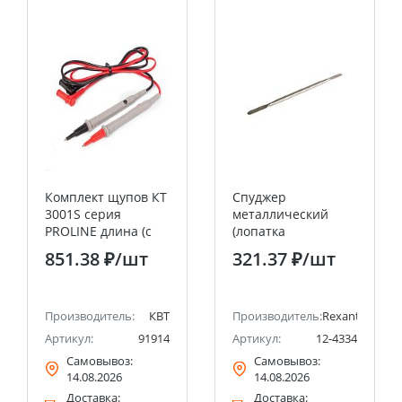
Комплект щупов КТ
Спуджер
3001S серия
металлический
PROLINE длина (с
(лопатка
учетом корпуса
двухсторонняя)
851.38 ₽
/шт
321.37 ₽
/шт
щупа) 1000 мм, 20
170мм REXANT
AWG, 10А КВТ
Производитель:
КВТ
Производитель:
Rexant
Артикул:
91914
Артикул:
12-4334
Самовывоз:
Самовывоз:
14.08.2026
14.08.2026
Доставка:
Доставка: