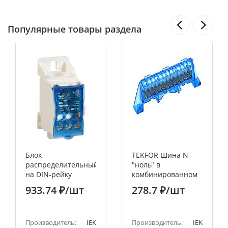
Популярные товары раздела
Блок
TEKFOR Шина N
распределительный
"ноль" в
на DIN-рейку
комбинированном
РБД-125А IEK
DIN-изоляторе
933.74 ₽
/шт
278.7 ₽
/шт
"Стойка" 6х9-15-С
IEK
Производитель:
IEK
Производитель:
IEK