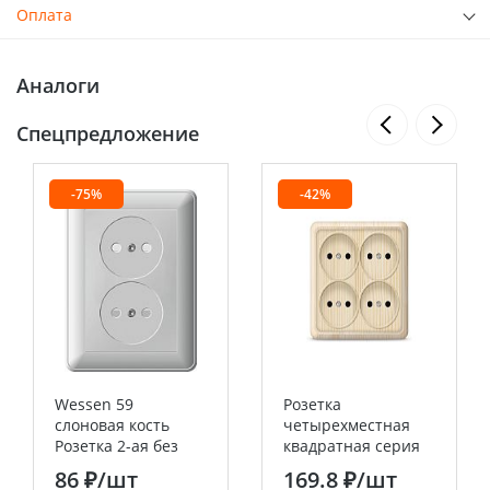
Оплата
Аналоги
Спецпредложение
-75%
-42%
Wessen 59
Розетка
слоновая кость
четырехместная
Розетка 2-ая без
квадратная серия
заземления со
"Олимп" б/з, о/у,
86 ₽
/шт
169.8 ₽
/шт
шторками, (в сборе
16А, 220В, сосна