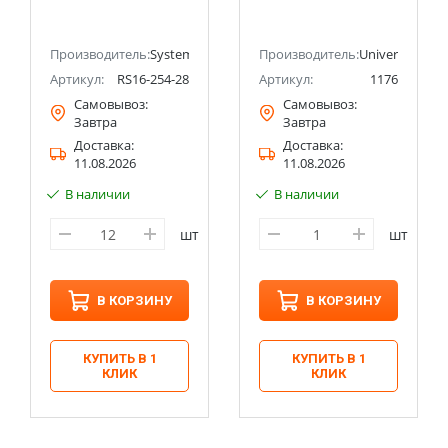
с рамкой) Systeme
(еврослот)
Electric (Schneider
UNIVERSAL
ectric (ранее Schneider Electric)
Electric)
Производитель:
Systeme Electric (ранее Schneider Electric)
Производитель:
Universal
Артикул:
RS16-254-28
Артикул:
1176
Самовывоз:
Самовывоз:
Завтра
Завтра
Доставка:
Доставка:
11.08.2026
11.08.2026
В наличии
В наличии
шт
шт
В КОРЗИНУ
В КОРЗИНУ
КУПИТЬ В 1
КУПИТЬ В 1
КЛИК
КЛИК