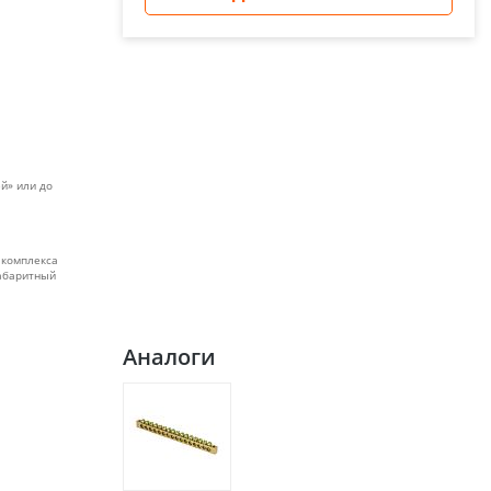
й» или до
 комплекса
габаритный
Аналоги