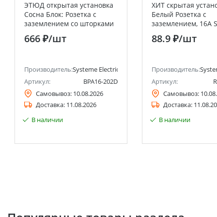
ЭТЮД открытая установка
ХИТ скрытая устан
Сосна Блок: Розетка с
Белый Розетка с
заземлением со шторками
заземлением, 16А 
+ Выключатель 2
Electric (Schneider E
666 ₽
/шт
88.9 ₽
/шт
клавишный Systeme
Electric (Schneider Electric)
анее Schneider Electric)
Производитель:
Systeme Electric (ранее Schneider Electric)
Производитель:
Syste
Артикул:
BPA16-202D
Артикул:
R
Самовывоз:
10.08.2026
Самовывоз:
10.08
Доставка:
11.08.2026
Доставка:
11.08.2
В наличии
В наличии