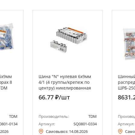
6х9мм
Шина "N" нулевая 6х9мм
Шинны
орах 8
4/1 (4 группы/крепеж по
распред
 TDM
центру) никелированная
ШРБ-250
инд. стикер TDM
66.77 ₽
/шт
8631.
TDM
Производитель:
TDM
Произво
0801-0134
Артикул:
SQ0801-0334
Артикул:
.2026
Самовывоз:
14.08.2026
Само