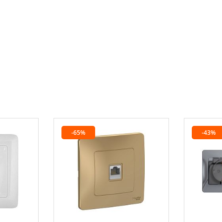
-65%
-43%