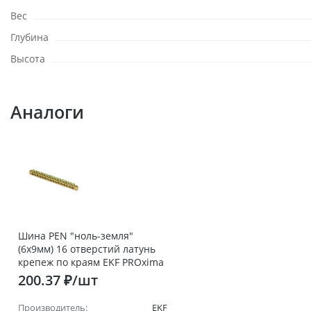
Вес
Глубина
Высота
Аналоги
Шина PEN "ноль-земля"
(6х9мм) 16 отверстий латунь
крепеж по краям EKF PROxima
200.37 ₽/шт
Производитель:
EKF