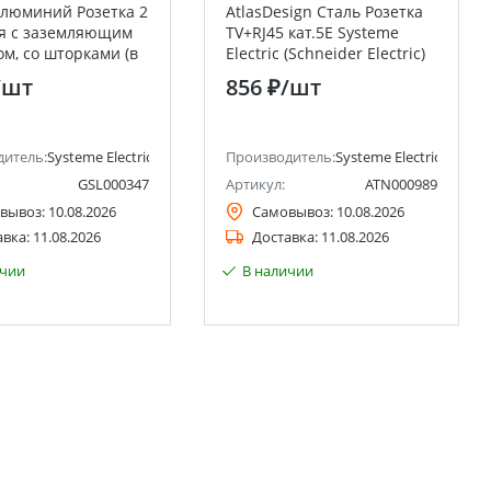
Алюминий Розетка 2
AtlasDesign Сталь Розетка
я с заземляющим
TV+RJ45 кат.5E Systeme
ом, со шторками (в
Electric (Schneider Electric)
рамкой), IP44
/шт
856 ₽
/шт
Electric (Schneider
ctric)
дитель:
Systeme Electric (ранее Schneider Electric)
Производитель:
Systeme Electric (ранее 
GSL000347
Артикул:
ATN000989
вывоз:
10.08.2026
Самовывоз:
10.08.2026
авка:
11.08.2026
Доставка:
11.08.2026
ичии
В наличии