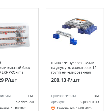
й
Шина "N" нулевая 6х9мм
елительный блок
на двух угл. изоляторах 12
 EKF PROxima
групп никелированная
TDM
29 ₽
/шт
208.13 ₽
/шт
дитель:
EKF
Производитель:
TDM
plc-shrb-250
Артикул:
SQ0801-0313
вывоз:
18.08.2026
Самовывоз:
14.08.2026