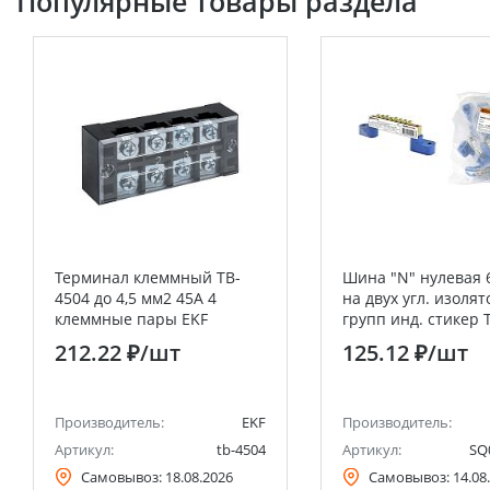
Популярные товары раздела
Терминал клеммный TB-
Шина "N" нулевая 
4504 до 4,5 мм2 45A 4
на двух угл. изолят
клеммные пары EKF
групп инд. стикер
PROxima
212.22 ₽
/шт
125.12 ₽
/шт
Производитель:
EKF
Производитель:
Артикул:
tb-4504
Артикул:
SQ
Самовывоз:
18.08.2026
Самовывоз:
14.08