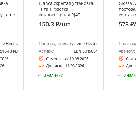
овка
Blanca скрытая установка
Glossa 
Титан Розетка
постова
Systeme
компьютерная RJ45
контакт
lectric)
Systeme Electric (Schneider
сборе с 
150.3 ₽
/шт
573 ₽
Electric)
Systeme 
Electric)
me Electric (ранее Schneider Electric)
Производитель:
Systeme Electric (ранее Schneider Ele
Произво
S16-134-B
Артикул:
BLNIS045004
Артикул:
.2026
Самовывоз:
10.08.2026
Само
026
Доставка:
11.08.2026
Дост
В наличии
В нал