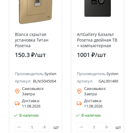
Blanca скрытая
ArtGallery Базальт
установка Титан
Розетка двойная ТВ
Розетка
+ компьютерная
компьютерная RJ45
RJ45, кат. 5Е
150.3 ₽
/шт
1001 ₽
/шт
Systeme Electric
Systeme Electric
(Schneider Electric)
(Schneider Electric)
ectric (ранее Schneider Electric)
Производитель:
Systeme Electric (ранее Schneider Electric)
Производитель:
Systeme Electri
Артикул:
BLNIS045004
Артикул:
GAL001489
Самовывоз:
Самовывоз:
Завтра
Завтра
Доставка:
Доставка:
11.08.2026
11.08.2026
В наличии
В наличии
шт
шт