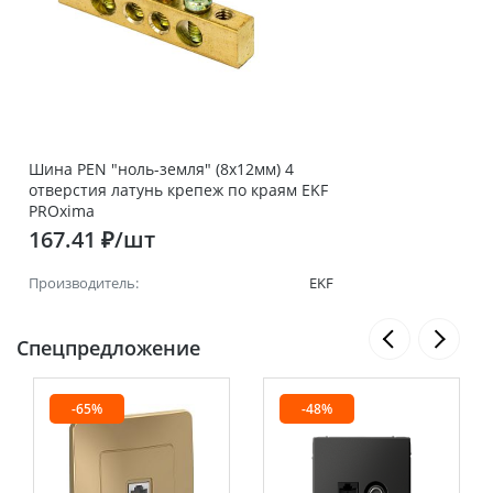
Шина PEN "ноль-земля" (8х12мм) 4
отверстия латунь крепеж по краям EKF
PROxima
167.41 ₽/шт
Производитель:
EKF
Спецпредложение
-65%
-48%