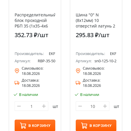
Распределительный
Шина "0" N
блок проходной
(8х12мм) 10
РБП 35 (1х35-4х6
отверстий латунь 2
мм2) 125/50А EKF
синих угловых
352.73 ₽
/шт
295.83 ₽
/шт
PROxima
изолятора EKF
PROxima
Производитель:
EKF
Производитель:
EKF
Артикул:
RBP-35-50
Артикул:
sn0-125-10-2
Самовывоз:
Самовывоз:
18.08.2026
18.08.2026
Доставка:
Доставка:
18.08.2026
18.08.2026
В наличии
В наличии
шт
шт
В КОРЗИНУ
В КОРЗИНУ