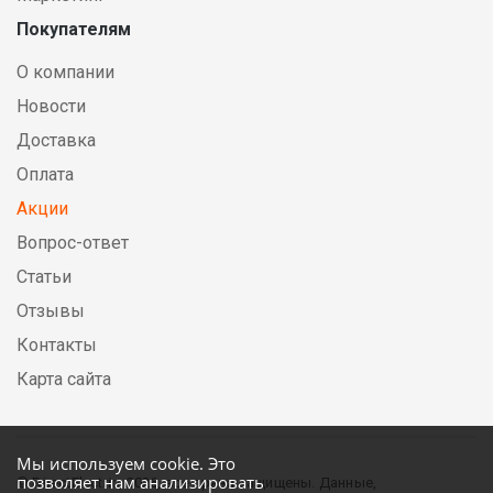
Покупателям
О компании
Новости
Доставка
Оплата
Акции
Вопрос-ответ
Статьи
Отзывы
Контакты
Карта сайта
Мы используем cookie. Это
позволяет нам анализировать
© DirectElectric, 2026, все права защищены. Данные,