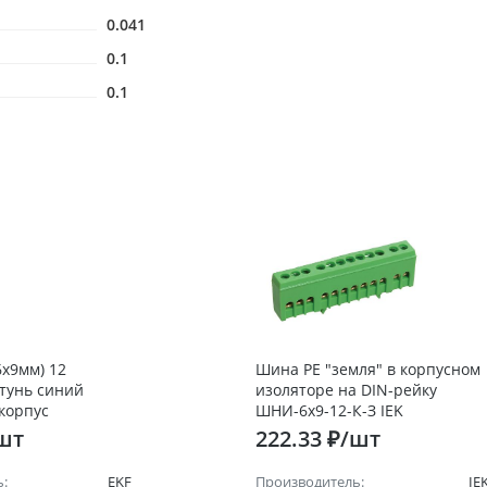
0.041
0.1
0.1
6х9мм) 12
Шина PE "земля" в корпусном
тунь синий
изоляторе на DIN-рейку
корпус
ШНИ-6х9-12-К-З IEK
нный EKF
/шт
222.33 ₽/шт
:
EKF
Производитель:
IE