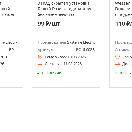
я
ЭТЮД скрытая установка
Wessen 
белый
Белый Розетка одинарная
Выключ
chneider
без заземления со
с подсве
шторками Systeme Electric
Systeme 
99 ₽
/шт
110 ₽
(Schneider Electric)
Electric)
me Electric (ранее Schneider Electric)
Производитель:
Systeme Electric (ранее Schneider Ele
Произво
RP-1
Артикул:
PC16-002B
Артикул:
.2026
Самовывоз:
10.08.2026
Само
026
Доставка:
11.08.2026
Дост
В наличии
В нал