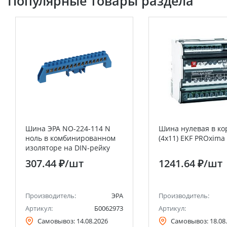
Популярные товары раздела
Шина ЭРА NO-224-114 N
Шина нулевая в ко
ноль в комбинированном
(4х11) EKF PROxima
изоляторе на DIN-рейку
ШНИ-8х12-16-Д-синий
307.44 ₽
/шт
1241.64 ₽
/шт
Производитель:
ЭРА
Производитель:
Артикул:
Б0062973
Артикул:
Самовывоз:
14.08.2026
Самовывоз:
18.08