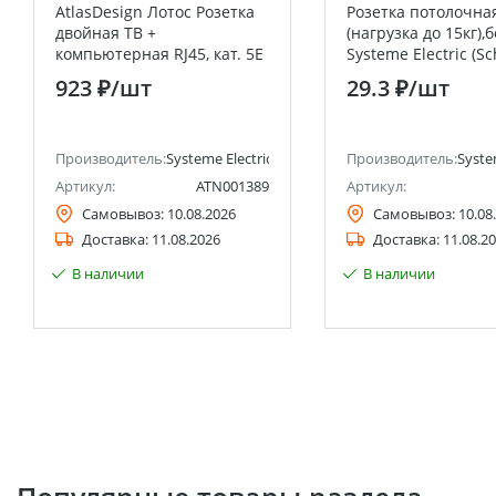
AtlasDesign Лотос Розетка
Розетка потолочна
двойная ТВ +
(нагрузка до 15кг),
компьютерная RJ45, кат. 5Е
Systeme Electric (S
Systeme Electric (Schneider
Electric)
923 ₽
/шт
29.3 ₽
/шт
Electric)
анее Schneider Electric)
Производитель:
Systeme Electric (ранее Schneider Electric)
Производитель:
Syste
Артикул:
ATN001389
Артикул:
Самовывоз:
10.08.2026
Самовывоз:
10.08
Доставка:
11.08.2026
Доставка:
11.08.2
В наличии
В наличии