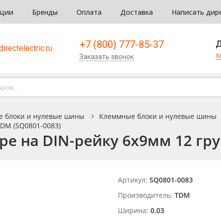
кции
Бренды
Оплата
Доставка
Написать дир
+7 (800) 777-85-37
Д
irectelectric.ru
з
Заказать звонок
е блоки и нулевые шины
Клеммные блоки и нулевые шины
TDM (SQ0801-0083)
ре на DIN-рейку 6x9мм 12 гру
Артикул:
SQ0801-0083
Производитель:
TDM
Ширина:
0.03