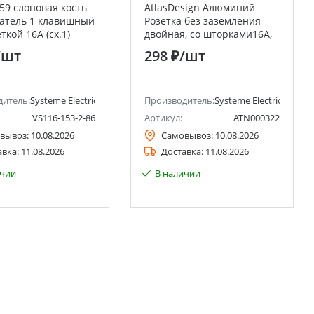
59 слоновая кость
AtlasDesign Алюминий
атель 1 клавишный
Розетка без заземления
ткой 16А (сх.1)
двойная, со шторками16А,
Electric (Schneider
(в сборе с рамкой) Systeme
/шт
298 ₽
/шт
Electric (Schneider Electric)
ctric)
дитель:
Systeme Electric (ранее Schneider Electric)
Производитель:
Systeme Electric (ранее 
VS116-153-2-86
Артикул:
ATN000322
вывоз:
10.08.2026
Самовывоз:
10.08.2026
авка:
11.08.2026
Доставка:
11.08.2026
ичии
В наличии