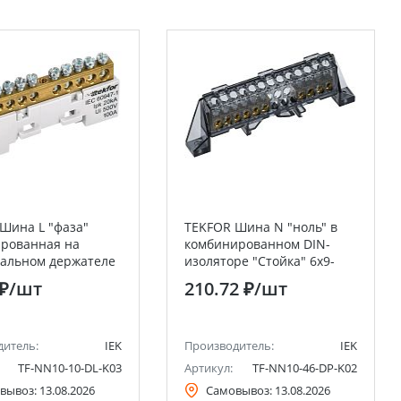
Шина L "фаза"
TEKFOR Шина N "ноль" в
рованная на
комбинированном DIN-
альном держателе
изоляторе "Стойка" 6х9-
р IEK
(4+6)-Ч IEK
 ₽
/шт
210.72 ₽
/шт
дитель:
IEK
Производитель:
IEK
TF-NN10-10-DL-K03
Артикул:
TF-NN10-46-DP-K02
вывоз:
13.08.2026
Самовывоз:
13.08.2026