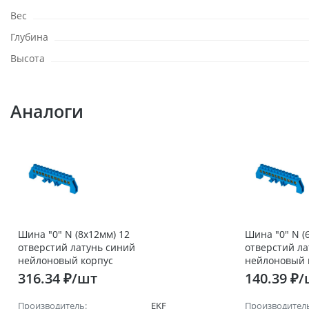
Вес
Глубина
Высота
Аналоги
Шина "0" N (8х12мм) 12
Шина "0" N (
отверстий латунь синий
отверстий ла
нейлоновый корпус
нейлоновый 
комбинированный EKF
комбинирова
316.34 ₽/шт
140.39 ₽
PROxima
PROxima
Производитель:
EKF
Производитель