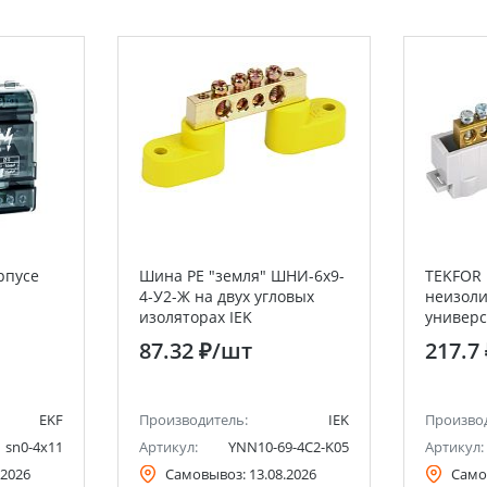
рпусе
Шина PE "земля" ШНИ-6х9-
TEKFOR 
4-У2-Ж на двух угловых
неизоли
изоляторах IEK
универс
6х9-10-С
87.32 ₽
/шт
217.7
EKF
Производитель:
IEK
Произво
sn0-4x11
Артикул:
YNN10-69-4C2-K05
Артикул:
.2026
Самовывоз:
13.08.2026
Само