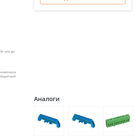
й» или до
 комплекса
габаритный
Аналоги