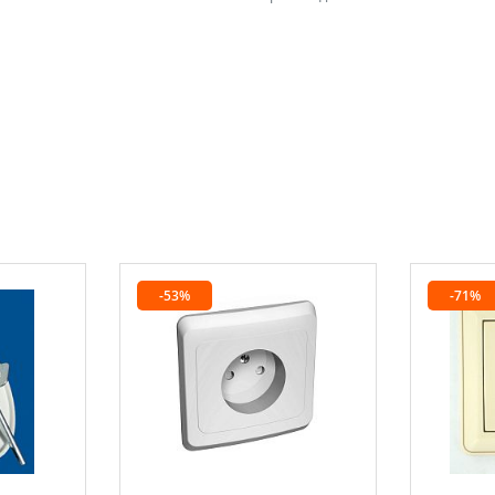
-53%
-71%