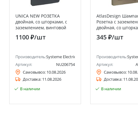
UNICA NEW РОЗЕТКА
AtlasDesign Шампа
двойная, со шторками, с
Розетка с заземле
заземлением, винтовой
двойная, со шторка
зажим,АНТРАЦИТ Systeme
(в сборе с рамкой)
1100 ₽
/шт
345 ₽
/шт
Electric (Schneider Electric)
Electric (Schneider E
анее Schneider Electric)
Производитель:
Systeme Electric (ранее Schneider Electric)
Производитель:
Syste
Артикул:
NU206754
Артикул:
A
Самовывоз:
10.08.2026
Самовывоз:
10.08
Доставка:
11.08.2026
Доставка:
11.08.2
В наличии
В наличии