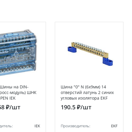
Шины на DIN-
Шина "0" N (6х9мм) 14
кросс-модуль) ШНК
отверстий латунь 2 синих
+PEN IEK
угловых изолятора EKF
PROxima
58 ₽
/шт
190.5 ₽
/шт
дитель:
IEK
Производитель:
EKF