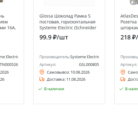
нь
Glossa Шоколад Рамка 5
AtlasDe
нием
постовая, горизонтальная
Розетка
ми 16А,
Systeme Electric (Schneider
шторкам
 Systeme
Electric)
выталки
99.9 ₽
/шт
218 ₽
lectric)
Systeme 
Electric)
me Electric (ранее Schneider Electric)
Производитель:
Systeme Electric (ранее Schneider Ele
Произво
TN000526
Артикул:
GSL000805
Артикул:
.2026
Самовывоз:
10.08.2026
Само
026
Доставка:
11.08.2026
Дост
В наличии
В нал