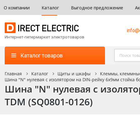
О компании
Каталог
Выгодное предложение
А
info@d
Интернет-гипермаркет электротоваров
Каталог товаров
Главная
Каталог
Щиты и шкафы
Клеммы, клеммны
Шина "N" нулевая с изолятором на DIN-рейку 6x9мм стойка бо
Шина "N" нулевая с изолято
TDM (SQ0801-0126)