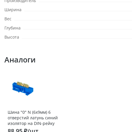
Производитель
Ширина
Вес
Глубина
Высота
Аналоги
Шина "0" N (6х9мм) 6
отверстий латунь синий
изолятор на DIN-рейку
розничный стикер EKF
88.95 ₽/шт