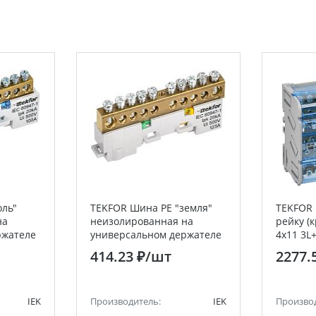
оль"
TEKFOR Шина PE "земля"
TEKFOR 
на
неизолированная на
рейку (
ржателе
универсальном держателе
4х11 3L
8х12-10-Ж IEK
414.23 ₽
/шт
2277.
IEK
Производитель:
IEK
Произво